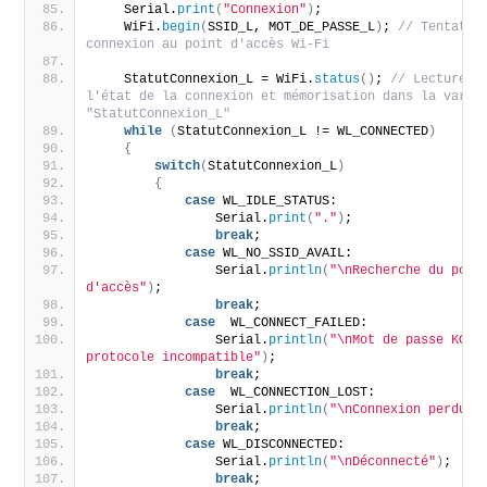
    Serial.
print
(
"Connexion"
)
;
    WiFi.
begin
(
SSID_L, MOT_DE_PASSE_L
)
; 
// Tentative
connexion au point d'accès Wi-Fi
    StatutConnexion_L = WiFi.
status
()
; 
// Lecture de
l'état de la connexion et mémorisation dans la variab
"StatutConnexion_L"
while
(
StatutConnexion_L != WL_CONNECTED
)
{
switch
(
StatutConnexion_L
)
{
case
 WL_IDLE_STATUS:
                Serial.
print
(
"."
)
;
break
;
case
 WL_NO_SSID_AVAIL:
                Serial.
println
(
"\nRecherche du point
d'accès"
)
;
break
;
case
  WL_CONNECT_FAILED:
                Serial.
println
(
"\nMot de passe KO ou
protocole incompatible"
)
;
break
;
case
  WL_CONNECTION_LOST:
                Serial.
println
(
"\nConnexion perdue"
break
;
case
 WL_DISCONNECTED:
                Serial.
println
(
"\nDéconnecté"
)
;
break
;