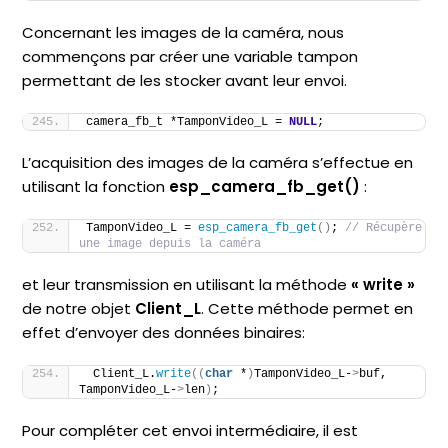
Concernant les images de la caméra, nous
commençons par créer une variable tampon
permettant de les stocker avant leur envoi.
camera_fb_t *TamponVideo_L = 
NULL
; 
L’acquisition des images de la caméra s’effectue en
utilisant la fonction
esp_camera_fb_get()
:
TamponVideo_L = 
esp_camera_fb_get
()
; 
// Récupère 
une image depuis la caméra  
et leur transmission en utilisant la méthode
« write »
de notre objet
Client_L
. Cette méthode permet en
effet d’envoyer des données binaires:
 Client_L.
write
((
char
 *
)
TamponVideo_L-
>
buf, 
TamponVideo_L-
>
len
)
;
Pour compléter cet envoi intermédiaire, il est