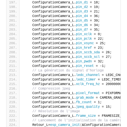
    ConfigurationCamera_L.
pin_d1
 = 18;
    ConfigurationCamera_L.
pin_d2
 = 19;
    ConfigurationCamera_L.
pin_d3
 = 21;
    ConfigurationCamera_L.
pin_d4
 = 36;
    ConfigurationCamera_L.
pin_d5
 = 39;
    ConfigurationCamera_L.
pin_d6
 = 34;
    ConfigurationCamera_L.
pin_d7
 = 35;
    ConfigurationCamera_L.
pin_xclk
 = 0;
    ConfigurationCamera_L.
pin_pclk
 = 22;
    ConfigurationCamera_L.
pin_vsync
 = 25;
    ConfigurationCamera_L.
pin_href
 = 23;
    ConfigurationCamera_L.
pin_sccb_sda
 = 26;
    ConfigurationCamera_L.
pin_sccb_scl
 = 27;
    ConfigurationCamera_L.
pin_pwdn
 = 32;
    ConfigurationCamera_L.
pin_reset
 = -1;
// La génération du signal d'horloge
    ConfigurationCamera_L.
ledc_channel
 = LEDC_CHANN
    ConfigurationCamera_L.
ledc_timer
 = LEDC_TIMER_0
    ConfigurationCamera_L.
xclk_freq_hz
 = 20000000;
// Compression jpeg
    ConfigurationCamera_L.
pixel_format
 = PIXFORMAT_
    ConfigurationCamera_L.
grab_mode
 = CAMERA_GRAB_L
    ConfigurationCamera_L.
fb_count
 = 1;
    ConfigurationCamera_L.
jpeg_quality
 = 15;
// Résolution de l'image
    ConfigurationCamera_L.
frame_size
 = FRAMESIZE_SV
// Lancement de l'initialisation de la caméra
    Retour_L=
esp_camera_init
(
&ConfigurationCamera_L