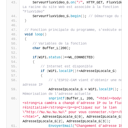
    ServeurFluxVideo_G.
on
(
"/"
, HTTP_GET, FluxVideo
)
La racine du site Web est associée à la fonction 
"FluxVideo"
    ServeurFluxVideo_G.
begin
()
; 
// Démarrage du ser
}
// Fonction principale du programme, s'exécute en b
void
loop
()
{
// Variables de la fonction
char
 Buffer_L
[
200
]
;
if
(
WiFi.
status
()
==WL_CONNECTED
)
{
// Internet est disponible
if
(
WiFi.
localIP
()
!=AdresseIpLocale_G
)
{
// L'ESP32-CAM vient d'obtenir une nouve
adresse IP
            AdresseIpLocale_G = WiFi.
localIP
()
; 
// 
Mémorisation de l'adresse actuelle
snprintf
(
Buffer_L, 200, 
"<html><body><p
<strong>La caméra a changé d'adresse IP ou le flux a 
réinitialisé</strong></p><p>Cliquez sur le lien 
\"http://%u.%u.%u.%u\" pour vous connecter.</p></bod
</html>"
, AdresseIpLocale_G
[
0
]
, AdresseIpLocale_G
[
1
]
,
AdresseIpLocale_G
[
2
]
, AdresseIpLocale_G
[
3
])
;
EnvoyerEmail
(
"Changement d'adresse IP de