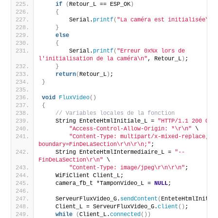
if
(
Retour_L == ESP_OK
)
{
        Serial.
printf
(
"La caméra est initialisée\n"
}
else
{
        Serial.
printf
(
"Erreur 0x%x lors de 
l'initialisation de la caméra\n"
, Retour_L
)
;
}
return
(
Retour_L
)
;
}
void
FluxVideo
()
{
// Variables locales de la fonction
    String EnteteHtmlInitiale_L = 
"HTTP/1.1 200 OK\
"Access-Control-Allow-Origin: *\r\n"
 \
"Content-Type: multipart/x-mixed-replace; 
boundary=FinDeLaSection\r\n\r\n;"
;
    String EnteteHtmlIntermediaire_L = 
"--
FinDeLaSection\r\n"
 \
"Content-Type: image/jpeg\r\n\r\n"
;
    WiFiClient Client_L;
    camera_fb_t *TamponVideo_L = 
NULL
; 
    ServeurFluxVideo_G.
sendContent
(
EnteteHtmlInitia
    Client_L = ServeurFluxVideo_G.
client
()
;
while
(
Client_L.
connected
())