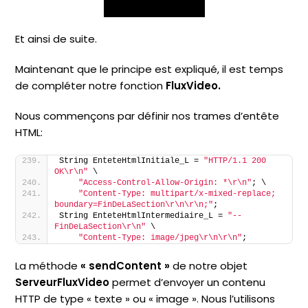
Et ainsi de suite.
Maintenant que le principe est expliqué, il est temps
de compléter notre fonction
FluxVideo.
Nous commençons par définir nos trames d’entête
HTML:
String EnteteHtmlInitiale_L = 
"HTTP/1.1 200 
OK\r\n"
 \
"Access-Control-Allow-Origin: *\r\n"
; \
"Content-Type: multipart/x-mixed-replace; 
boundary=FinDeLaSection\r\n\r\n;"
;
String EnteteHtmlIntermediaire_L = 
"--
FinDeLaSection\r\n"
 \
"Content-Type: image/jpeg\r\n\r\n"
;
La méthode
« sendContent »
de notre objet
ServeurFluxVideo
permet d’envoyer un contenu
HTTP de type « texte » ou « image ». Nous l’utilisons