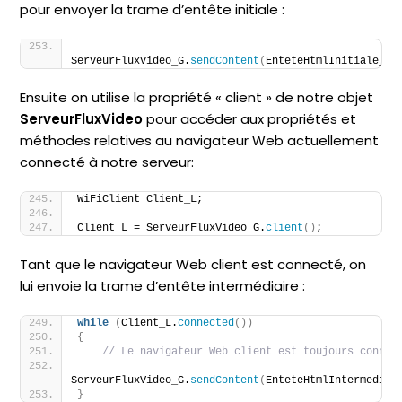
pour envoyer la trame d’entête initiale :
ServeurFluxVideo_G.
sendContent
(
EnteteHtmlInitiale_L
)
Ensuite on utilise la propriété « client » de notre objet
ServeurFluxVideo
pour accéder aux propriétés et
méthodes relatives au navigateur Web actuellement
connecté à notre serveur:
WiFiClient Client_L;
Client_L = ServeurFluxVideo_G.
client
()
;
Tant que le navigateur Web client est connecté, on
lui envoie la trame d’entête intermédiaire :
while
(
Client_L.
connected
())
{
// Le navigateur Web client est toujours connec
ServeurFluxVideo_G.
sendContent
(
EnteteHtmlIntermediai
}