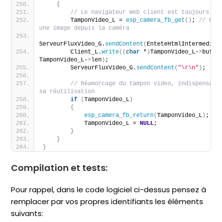
{
// Le navigateur Web client est toujours co
        TamponVideo_L = 
esp_camera_fb_get
()
; 
// Récu
une image depuis la caméra      
ServeurFluxVideo_G.
sendContent
(
EnteteHtmlIntermediai
        Client_L.
write
((
char
 *
)
TamponVideo_L-
>
buf, 
TamponVideo_L-
>
len
)
;
        ServeurFluxVideo_G.
sendContent
(
"\r\n"
)
;
// Réamorcage du tampon video, indispensable
sa réutilisation
if
(
TamponVideo_L
)
{
esp_camera_fb_return
(
TamponVideo_L
)
;
            TamponVideo_L = 
NULL
;
}
}
}
Compilation et tests:
Pour rappel, dans le code logiciel ci-dessus pensez à
remplacer par vos propres identifiants les éléments
suivants: