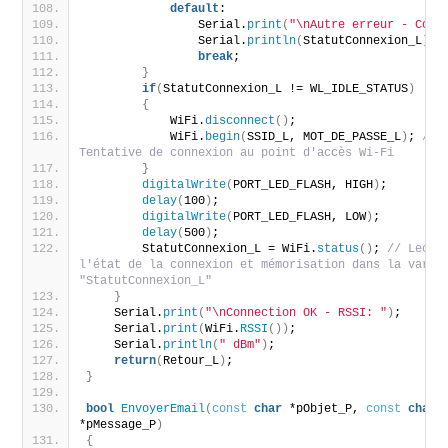
default
:
                Serial.
print
(
"\nAutre erreur - Code
                Serial.
println
(
StatutConnexion_L
)
;
break
;
}
if
(
StatutConnexion_L != WL_IDLE_STATUS
)
{
            WiFi.
disconnect
()
;
            WiFi.
begin
(
SSID_L, MOT_DE_PASSE_L
)
; 
// 
Tentative de connexion au point d'accès Wi-Fi
}
digitalWrite
(
PORT_LED_FLASH, HIGH
)
;
delay
(
100
)
;
digitalWrite
(
PORT_LED_FLASH, LOW
)
;
delay
(
500
)
;
        StatutConnexion_L = WiFi.
status
()
; 
// Lectur
l'état de la connexion et mémorisation dans la variab
"StatutConnexion_L"
}
    Serial.
print
(
"\nConnection OK - RSSI: "
)
;
    Serial.
print
(
WiFi.
RSSI
())
;
    Serial.
println
(
" dBm"
)
;
return
(
Retour_L
)
;
}
bool
EnvoyerEmail
(
const
char
 *pObjet_P, 
const
char
*pMessage_P
)
{