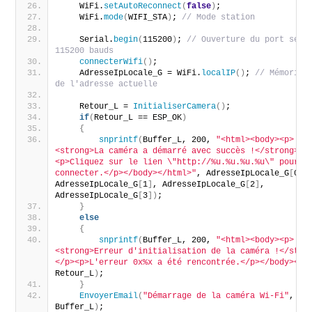
    WiFi.
setAutoReconnect
(
false
)
;
    WiFi.
mode
(
WIFI_STA
)
; 
// Mode station
    Serial.
begin
(
115200
)
; 
// Ouverture du port série
115200 bauds
connecterWifi
()
;
    AdresseIpLocale_G = WiFi.
localIP
()
; 
// Mémorisat
de l'adresse actuelle
    Retour_L = 
InitialiserCamera
()
;
if
(
Retour_L == ESP_OK
)
{
snprintf
(
Buffer_L, 200, 
"<html><body><p>
<strong>La caméra a démarré avec succès !</strong></
<p>Cliquez sur le lien \"http://%u.%u.%u.%u\" pour vo
connecter.</p></body></html>"
, AdresseIpLocale_G
[
0
]
, 
AdresseIpLocale_G
[
1
]
, AdresseIpLocale_G
[
2
]
, 
AdresseIpLocale_G
[
3
])
;
}
else
{
snprintf
(
Buffer_L, 200, 
"<html><body><p>
<strong>Erreur d'initialisation de la caméra !</stro
</p><p>L'erreur 0x%x a été rencontrée.</p></body></h
Retour_L
)
;
}
EnvoyerEmail
(
"Démarrage de la caméra Wi-Fi"
, 
Buffer_L
)
;