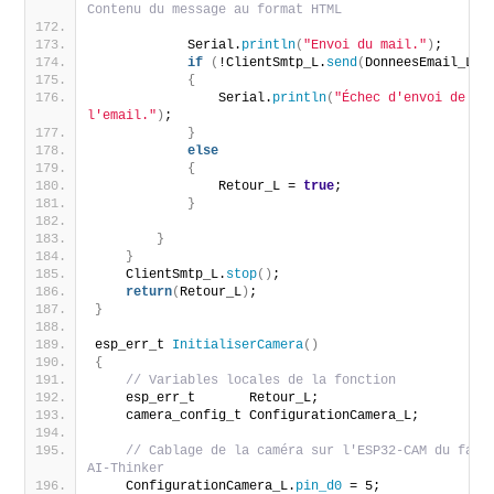
Contenu du message au format HTML
            Serial.
println
(
"Envoi du mail."
)
;
if
(
!ClientSmtp_L.
send
(
DonneesEmail_L
))
{
                Serial.
println
(
"Échec d'envoi de 
l'email."
)
;
}
else
{
                Retour_L = 
true
;
}
}
}
    ClientSmtp_L.
stop
()
;
return
(
Retour_L
)
;
}
esp_err_t 
InitialiserCamera
()
{
// Variables locales de la fonction
    esp_err_t       Retour_L;
    camera_config_t ConfigurationCamera_L;
// Cablage de la caméra sur l'ESP32-CAM du fabri
AI-Thinker
    ConfigurationCamera_L.
pin_d0
 = 5;