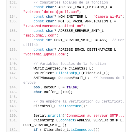
// Constantes locales de la fonction
const
char
* ADRESSE_EMAIL_EMISSION_L = 
"votremaildetest@gmail.com"
;
const
char
* NOM_EMETTEUR_L = 
"Camera Wi-Fi"
;
const
char
* MOT_DE_PASSE_APPLICATION_L = 
"12345MoteDePasseApplication"
;
const
char
* ADRESSE_SERVEUR_SMTP_L = 
"smtp.gmail.com"
;
const
int
 PORT_SERVEUR_SMTP_L = 465;  
// Port SS
utilisé
const
char
* ADRESSE_EMAIL_DESTINATAIRE_L = 
"votremail@gmail.com"
;
// Variables locales de la fonction
    WiFiClientSecure ClientSsl_L;
    SMTPClient 
ClientSmtp_L
(
ClientSsl_L
)
;
    SMTPMessage DonneesEmail_L;  
// Données de l'e-m
envoye
bool
 Retour_L = 
false
;
char
 Buffer_L
[
100
]
;
// On empêche la vérification du certificat.
    ClientSsl_L.
setInsecure
()
;
    Serial.
println
(
"Connexion au serveur SMTP..."
)
;
    ClientSmtp_L.
connect
(
ADRESSE_SERVEUR_SMTP_L, 
PORT_SERVEUR_SMTP_L
)
;
if
(
!ClientSmtp_L.
isConnected
())