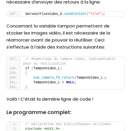
nécessaire d’envoyer des retours à la ligne:
ServeurFluxVideo_G.
sendContent
(
"\r\n"
)
;
Concernant la variable tampon permettent de
stocker les images vidéo, il est nécessaire de la
réamorcer avant de pouvoir la réutiliser. Ceci
s’effectue à l’aide des instructions suivantes:
// Réamorcage du tampon video, indispensable 
pour sa réutilisation
if
(
TamponVideo_L
)
{
esp_camera_fb_return
(
TamponVideo_L
)
;
    TamponVideo_L = 
NULL
;
}
Voilà ! C’était la dernière ligne de code !
Le programme complet:
// Déclaration des bibliothèques utilisées
#include <WiFi.h>