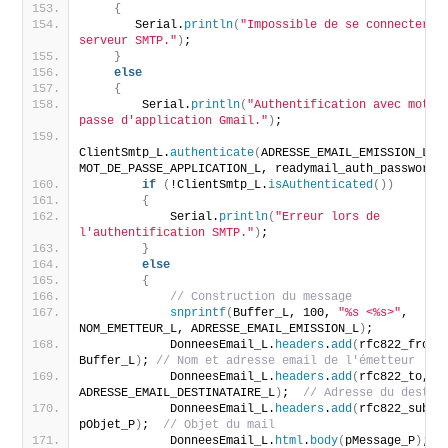
{
       Serial.
println
(
"Impossible de se connecter au
serveur SMTP."
)
;
}
else
{
        Serial.
println
(
"Authentification avec mot de
passe d'application Gmail."
)
;
ClientSmtp_L.
authenticate
(
ADRESSE_EMAIL_EMISSION_L, 
MOT_DE_PASSE_APPLICATION_L, readymail_auth_password
)
if
(
!ClientSmtp_L.
isAuthenticated
())
{
            Serial.
println
(
"Erreur lors de 
l'authentification SMTP."
)
;
}
else
{
// Construction du message
snprintf
(
Buffer_L, 100, 
"%s <%s>"
, 
NOM_EMETTEUR_L, ADRESSE_EMAIL_EMISSION_L
)
;
            DonneesEmail_L.
headers
.
add
(
rfc822_from, 
Buffer_L
)
; 
// Nom et adresse email de l'émetteur
            DonneesEmail_L.
headers
.
add
(
rfc822_to, 
ADRESSE_EMAIL_DESTINATAIRE_L
)
;  
// Adresse du destin
            DonneesEmail_L.
headers
.
add
(
rfc822_subjec
pObjet_P
)
;  
// Objet du mail
            DonneesEmail_L.
html
.
body
(
pMessage_P
)
; 
//