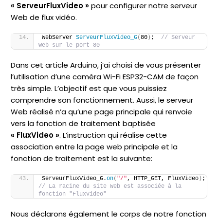
« ServeurFluxVideo »
pour configurer notre serveur
Web de flux vidéo.
WebServer 
ServeurFluxVideo_G
(
80
)
;  
// Serveur 
Web sur le port 80
Dans cet article Arduino, j’ai choisi de vous présenter
l’utilisation d’une caméra Wi-Fi ESP32-CAM de façon
très simple. L’objectif est que vous puissiez
comprendre son fonctionnement. Aussi, le serveur
Web réalisé n’a qu’une page principale qui renvoie
vers la fonction de traitement baptisée
« FluxVideo »
. L’instruction qui réalise cette
association entre la page web principale et la
fonction de traitement est la suivante:
ServeurFluxVideo_G.
on
(
"/"
, HTTP_GET, FluxVideo
)
; 
// La racine du site Web est associée à la 
fonction "FluxVideo"
Nous déclarons également le corps de notre fonction