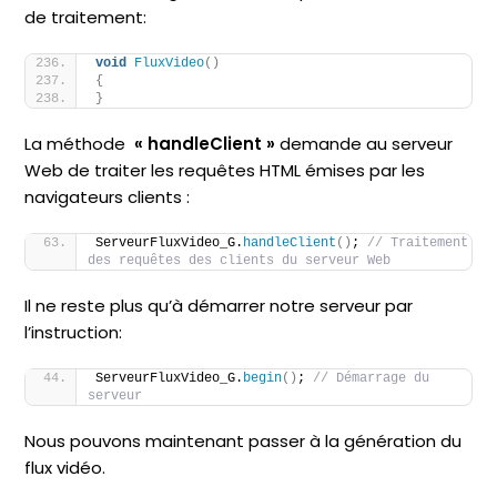
de traitement:
void
FluxVideo
()
{
}
La méthode
« handleClient »
demande au serveur
Web de traiter les requêtes HTML émises par les
navigateurs clients :
ServeurFluxVideo_G.
handleClient
()
; 
// Traitement 
des requêtes des clients du serveur Web
Il ne reste plus qu’à démarrer notre serveur par
l’instruction:
ServeurFluxVideo_G.
begin
()
; 
// Démarrage du 
serveur
Nous pouvons maintenant passer à la génération du
flux vidéo.