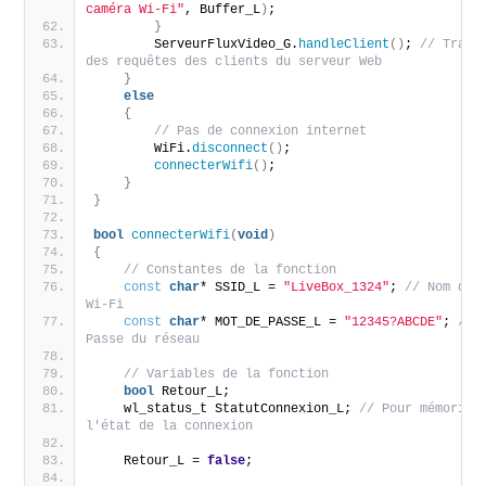
caméra Wi-Fi"
, Buffer_L
)
;
}
        ServeurFluxVideo_G.
handleClient
()
; 
// Traite
des requêtes des clients du serveur Web
}
else
{
// Pas de connexion internet
        WiFi.
disconnect
()
;
connecterWifi
()
;
}
}
bool
connecterWifi
(
void
)
{
// Constantes de la fonction
const
char
* SSID_L = 
"LiveBox_1324"
; 
// Nom du r
Wi-Fi
const
char
* MOT_DE_PASSE_L = 
"12345?ABCDE"
; 
// M
Passe du réseau
// Variables de la fonction
bool
 Retour_L;
    wl_status_t StatutConnexion_L; 
// Pour mémoriser
l'état de la connexion
    Retour_L = 
false
;