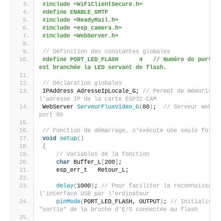
#include <WiFiClientSecure.h>
#define ENABLE_SMTP
#include <ReadyMail.h>
#include <esp_camera.h>
#include <WebServer.h>
// Définition des constantes globales
#define PORT_LED_FLASH      4   // Numéro de port au
est branchée la LED servant de flash.
// Déclaration globales
IPAddress AdresseIpLocale_G; 
// Permet de mémoriser 
l'adresse IP de la carte ESP32-CAM
WebServer 
ServeurFluxVideo_G
(
80
)
;  
// Serveur Web su
port 80
// Fonction de démarrage, s'exécute une seule fois:
void
setup
()
{
// Variables de la fonction
char
 Buffer_L
[
200
]
;
    esp_err_t   Retour_L;
delay
(
1000
)
; 
// Pour faciliter la reconnaissance
l'interface USB par l'ordinateur
pinMode
(
PORT_LED_FLASH, OUTPUT
)
; 
// Initialisati
"sortie" de la broche d'E/S connectée au flash