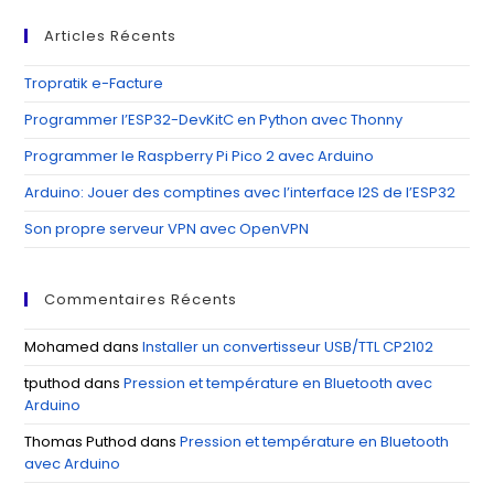
clo
Articles Récents
th
se
Tropratik e-Facture
pan
Programmer l’ESP32-DevKitC en Python avec Thonny
Programmer le Raspberry Pi Pico 2 avec Arduino
Arduino: Jouer des comptines avec l’interface I2S de l’ESP32
Son propre serveur VPN avec OpenVPN
Commentaires Récents
Mohamed
dans
Installer un convertisseur USB/TTL CP2102
tputhod
dans
Pression et température en Bluetooth avec
Arduino
Thomas Puthod
dans
Pression et température en Bluetooth
avec Arduino