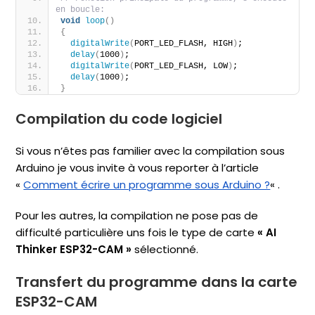
en boucle:
void
loop
()
{
digitalWrite
(
PORT_LED_FLASH, HIGH
)
;
delay
(
1000
)
;
digitalWrite
(
PORT_LED_FLASH, LOW
)
;
delay
(
1000
)
;
}
Compilation du code logiciel
Si vous n’êtes pas familier avec la compilation sous
Arduino je vous invite à vous reporter à l’article
«
Comment écrire un programme sous Arduino ?
« .
Pour les autres, la compilation ne pose pas de
difficulté particulière uns fois le type de carte
« AI
Thinker ESP32-CAM »
sélectionné.
Transfert du programme dans la carte
ESP32-CAM