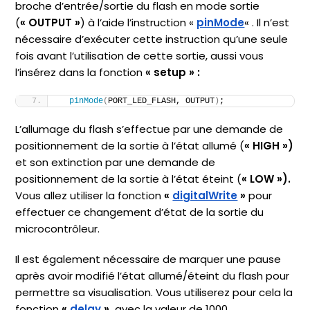
broche d’entrée/sortie du flash en mode sortie
(
« OUTPUT »
) à l’aide l’instruction «
pinMode
« . Il n’est
nécessaire d’exécuter cette instruction qu’une seule
fois avant l’utilisation de cette sortie, aussi vous
l’insérez dans la fonction
« setup »
:
pinMode
(
PORT_LED_FLASH, OUTPUT
)
;
L’allumage du flash s’effectue par une demande de
positionnement de la sortie à l’état allumé (
« HIGH »)
et son extinction par une demande de
positionnement de la sortie à l’état éteint (
« LOW »).
Vous allez utiliser la fonction
«
digitalWrite
»
pour
effectuer ce changement d’état de la sortie du
microcontrôleur.
Il est également nécessaire de marquer une pause
après avoir modifié l’état allumé/éteint du flash pour
permettre sa visualisation. Vous utiliserez pour cela la
fonction
«
delay
»
avec la valeur de 1000