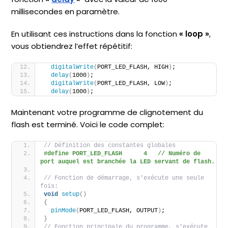
millisecondes en paramètre.
En utilisant ces instructions dans la fonction
« loop »
,
vous obtiendrez l’effet répétitif:
digitalWrite
(
PORT_LED_FLASH, HIGH
)
;
delay
(
1000
)
;
digitalWrite
(
PORT_LED_FLASH, LOW
)
;
delay
(
1000
)
;
Maintenant votre programme de clignotement du
flash est terminé. Voici le code complet:
// Définition des constantes globales
#define PORT_LED_FLASH      4   // Numéro de 
port auquel est branchée la LED servant de flash.
// Fonction de démarrage, s'exécute une seule 
fois:
void
setup
()
{
pinMode
(
PORT_LED_FLASH, OUTPUT
)
;
}
// Fonction principale du programme, s'exécute 