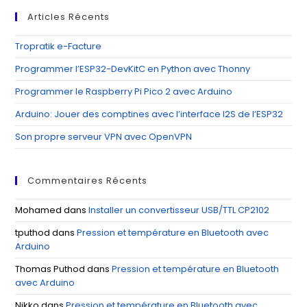
clo
Articles Récents
th
se
Tropratik e-Facture
pan
Programmer l’ESP32-DevKitC en Python avec Thonny
Programmer le Raspberry Pi Pico 2 avec Arduino
Arduino: Jouer des comptines avec l’interface I2S de l’ESP32
Son propre serveur VPN avec OpenVPN
Commentaires Récents
Mohamed
dans
Installer un convertisseur USB/TTL CP2102
tputhod
dans
Pression et température en Bluetooth avec
Arduino
Thomas Puthod
dans
Pression et température en Bluetooth
avec Arduino
Nikko
dans
Pression et température en Bluetooth avec