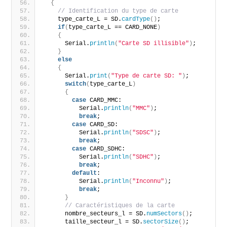
{
// Identification du type de carte
    type_carte_L = SD.
cardType
()
;
if
(
type_carte_L == CARD_NONE
)
{
      Serial.
println
(
"Carte SD illisible"
)
;
}
else
{
      Serial.
print
(
"Type de carte SD: "
)
;
switch
(
type_carte_L
)
{
case
 CARD_MMC:
          Serial.
println
(
"MMC"
)
;
break
;
case
 CARD_SD:
          Serial.
println
(
"SDSC"
)
;
break
;
case
 CARD_SDHC:
          Serial.
println
(
"SDHC"
)
;
break
;
default
:
          Serial.
println
(
"Inconnu"
)
;
break
;
}
// Caractéristiques de la carte
      nombre_secteurs_l = SD.
numSectors
()
;
      taille_secteur_l = SD.
sectorSize
()
;