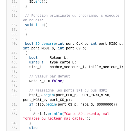
  SD.
end
()
;
}
// Fonction principale du programme, s'exécute 
en boucle:
void
loop
()
{
}
bool
SD_demarre
(
int
 port_CLK_p, 
int
 port_MISO_p, 
int
 port_MOSI_p, 
int
 port_CS_p
)
{
bool
      Retour_L;
uint8_t
   type_carte_L;
  size_t    nombre_secteurs_l, taille_secteur_l;
// Valeur par defaut
  Retour_L = 
false
;
// Réassigne les ports SPI du bus HSPI
  hspi_G.
begin
(
port_CLK_p, PORT_CARD_MISO, 
port_MOSI_p, port_CS_p
)
;
if
(
!SD.
begin
(
port_CS_p, hspi_G, 80000000
))
{
    Serial.
println
(
"Carte SD absente, mal 
formatée ou lecteur mal câblé."
)
;
}
else