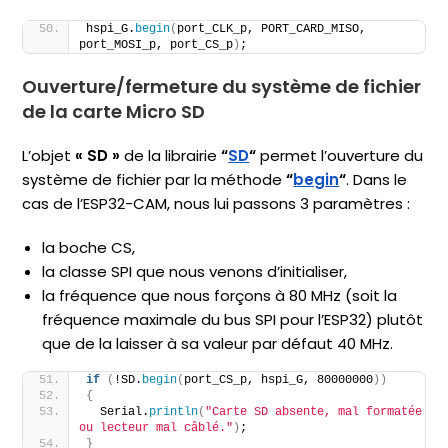
hspi_G.
begin
(
port_CLK_p, PORT_CARD_MISO, 
port_MOSI_p, port_CS_p
)
;
Ouverture/fermeture du système de fichier
de la carte Micro SD
L’objet
« SD »
de la librairie
“
SD
“
permet l’ouverture du
système de fichier par la méthode
“
begin
“
. Dans le
cas de l’ESP32-CAM, nous lui passons 3 paramètres :
la boche CS,
la classe SPI que nous venons d’initialiser,
la fréquence que nous forçons à 80 MHz (soit la
fréquence maximale du bus SPI pour l’ESP32) plutôt
que de la laisser à sa valeur par défaut 40 MHz.
if
(
!SD.
begin
(
port_CS_p, hspi_G, 80000000
))
{
  Serial.
println
(
"Carte SD absente, mal formatée 
ou lecteur mal câblé."
)
;
}