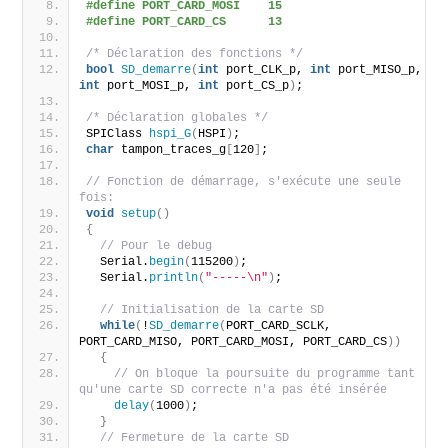
#define PORT_CARD_MOSI    15
#define PORT_CARD_CS      13
/* Déclaration des fonctions */
bool
SD_demarre
(
int
 port_CLK_p, 
int
 port_MISO_p, 
int
 port_MOSI_p, 
int
 port_CS_p
)
;
/* Déclaration globales */
SPIClass 
hspi_G
(
HSPI
)
;
char
 tampon_traces_g
[
120
]
;
// Fonction de démarrage, s'exécute une seule 
fois:
void
setup
()
{
// Pour le debug
  Serial.
begin
(
115200
)
;
  Serial.
println
(
"-----\n"
)
;
// Initialisation de la carte SD
while
(
!
SD_demarre
(
PORT_CARD_SCLK, 
PORT_CARD_MISO, PORT_CARD_MOSI, PORT_CARD_CS
))
{
// On bloque la poursuite du programme tant 
qu'une carte SD correcte n'a pas été insérée
delay
(
1000
)
;
}
// Fermeture de la carte SD