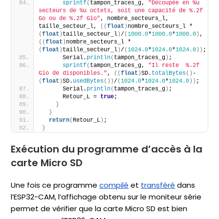
sprintf
(
tampon_traces_g, 
"Découpée en %u 
secteurs de %u octets, soit une capacité de %.2f 
Go ou de %.2f Gio"
, nombre_secteurs_l, 
taille_secteur_l, 
((
float
)
nombre_secteurs_l * 
(
float
)
taille_secteur_l
)
/
(
1000.0
*
1000.0
*
1000.0
)
, 
((
float
)
nombre_secteurs_l * 
(
float
)
taille_secteur_l
)
/
(
1024.0
*
1024.0
*
1024.0
))
;
      Serial.
println
(
tampon_traces_g
)
;
sprintf
(
tampon_traces_g, 
"Il reste  %.2f 
Gio de disponibles."
, 
((
float
)
SD.
totalBytes
()
-
(
float
)
SD.
usedBytes
())
/
(
1024.0
*
1024.0
*
1024.0
))
;
      Serial.
println
(
tampon_traces_g
)
;
      Retour_L = 
true
;
}
}
return
(
Retour_L
)
;
}
Exécution du programme d’accès à la
carte Micro SD
Une fois ce programme
compilé
et
transféré
dans
l’ESP32-CAM, l’affichage obtenu sur le moniteur série
permet de vérifier que la carte Micro SD est bien