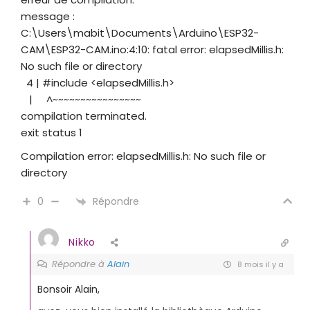
message :
C:\Users\mabit\Documents\Arduino\ESP32-
CAM\ESP32-CAM.ino:4:10: fatal error: elapsedMillis.h:
No such file or directory
4 | #include <elapsedMillis.h>
| ^~~~~~~~~~~~~~~~~
compilation terminated.
exit status 1
Compilation error: elapsedMillis.h: No such file or
directory
Répondre
0
Nikko
Répondre à
Alain
8 mois il y a
Bonsoir Alain,