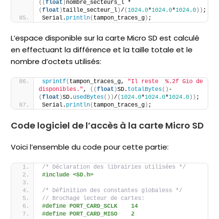
((
float
)
nombre_secteurs_l * 
(
float
)
taille_secteur_l
)
/
(
1024.0
*
1024.0
*
1024.0
))
;
Serial.
println
(
tampon_traces_g
)
;
L’espace disponible sur la carte Micro SD est calculé
en effectuant la différence et la taille totale et le
nombre d’octets utilisés:
sprintf
(
tampon_traces_g, 
"Il reste  %.2f Gio de 
disponibles."
, 
((
float
)
SD.
totalBytes
()
-
(
float
)
SD.
usedBytes
())
/
(
1024.0
*
1024.0
*
1024.0
))
;
Serial.
println
(
tampon_traces_g
)
;
Code logiciel de l’accès à la carte Micro SD
Voici l’ensemble du code pour cette partie:
/* Déclaration des librairies utilisées */
#include <SD.h>
/* Définition des constantes globaless */
// Brochage lecteur de cartes:
#define PORT_CARD_SCLK    14
#define PORT_CARD_MISO    2