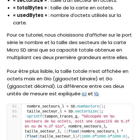
« sectorSize »
: taille d’un secteur en octets.
« totalBytes »
: taille de la carte en octets.
« usedBytes »
: nombre d’octets utilisés sur la
carte.
Pour ce tutoriel, nous choisissons d’afficher sur le port
série le nombre et la taille des secteurs de la carte
Micro SD ainsi que sa capacité totale obtenue en
multipliant ces deux première grandeurs entre elles.
Pour être plus lisible, la taille totale n’est affichée en
octets mais en Gio (gigaoctet binaire) et Go
(gigaoctet décimal). La différence entre ces deux
unités de mesure est expliquée
ici
et
là
.
nombre_secteurs_l = SD.
numSectors
()
;
taille_secteur_l = SD.
sectorSize
()
;
sprintf
(
tampon_traces_g, 
"Découpée en %u 
secteurs de %u octets, soit une capacité de %.2f 
Go ou de %.2f Gio"
, nombre_secteurs_l, 
taille_secteur_l, 
((
float
)
nombre_secteurs_l * 
(
float
)
taille_secteur_l
)
/
(
1000.0
*
1000.0
*
1000.0
)
, 