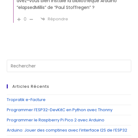
avez-vous bien installé la bibliothèque Arduino
“elapsedMillis” de “Paul Stoffregen” ?
0
Répondre
Pre
Es
to
clo
Articles Récents
th
se
Tropratik e-Facture
pan
Programmer l’ESP32-DevKitC en Python avec Thonny
Programmer le Raspberry Pi Pico 2 avec Arduino
Arduino: Jouer des comptines avec l’interface I2S de l’ESP32