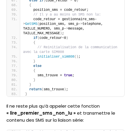
else
if
(
code_retour 
>
 0
)
{
    position_sms = code_retour;
// Il y a au moins un SMS non lu:
    code_retour = gestionnaire_sms-
>
GetSMS
(
position_sms, sms_p-
>
telephone, 
TAILLE_NUMERO, sms_p-
>
message, 
TAILLE_MAX_MESSAGE
)
;
if
(
code_retour
<
0
)
{
// Reinitialisation de la communication 
avec la carte SIM808
initialiser_sim808
()
;   
}
else
{
      sms_trouve = 
true
;  
}
}
return
(
sms_trouve
)
;
}
Il ne reste plus qu’à appeler cette fonction
« lire_premier_sms_non_lu »
et transmettre le
contenu des SMS sur la liaison série: