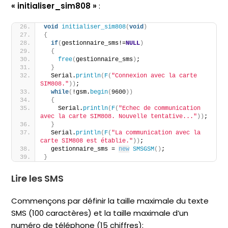
« initialiser_sim808 »
:
void
initialiser_sim808
(
void
)
{
if
(
gestionnaire_sms!=
NULL
)
{
free
(
gestionnaire_sms
)
;
}
  Serial.
println
(
F
(
"Connexion avec la carte 
SIM808."
))
;  
while
(
!gsm.
begin
(
9600
))
{
    Serial.
println
(
F
(
"Echec de communication 
avec la carte SIM808. Nouvelle tentative..."
))
;  
}
  Serial.
println
(
F
(
"La communication avec la 
carte SIM808 est établie."
))
;
  gestionnaire_sms = 
new
SMSGSM
()
;
}
Lire les SMS
Commençons par définir la taille maximale du texte
SMS (100 caractères) et la taille maximale d’un
numéro de téléphone (15 chiffres):