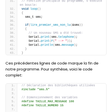
// Fonction principale du programme, s'exécute 
en boucle:
void
loop
()
{
  sms_t sms;
if
(
lire_premier_sms_non_lu
(
&sms
))
{
// Un nouveau SMS a été trouvé:
    Serial.
print
(
sms.
telephone
)
; 
    Serial.
print
(
F
(
" --> "
))
; 
    Serial.
println
(
sms.
message
)
;
}
}
Ces précédentes lignes de code marque la fin de
notre programme. Pour synthèse, voici le code
complet:
// Déclaration des bibliothèques utilisées
#include "sms.h"
// Dimensionnement des variables
#define TAILLE_MAX_MESSAGE 100
#define TAILLE_NUMERO 15