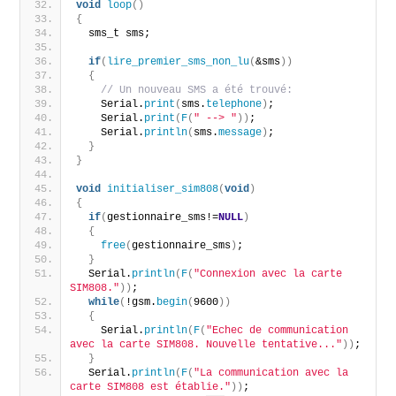
void
loop
()
{
  sms_t sms;
if
(
lire_premier_sms_non_lu
(
&sms
))
{
// Un nouveau SMS a été trouvé:
    Serial.
print
(
sms.
telephone
)
; 
    Serial.
print
(
F
(
" --> "
))
; 
    Serial.
println
(
sms.
message
)
;
}
}
void
initialiser_sim808
(
void
)
{
if
(
gestionnaire_sms!=
NULL
)
{
free
(
gestionnaire_sms
)
;
}
  Serial.
println
(
F
(
"Connexion avec la carte 
SIM808."
))
;  
while
(
!gsm.
begin
(
9600
))
{
    Serial.
println
(
F
(
"Echec de communication 
avec la carte SIM808. Nouvelle tentative..."
))
;  
}
  Serial.
println
(
F
(
"La communication avec la 
carte SIM808 est établie."
))
;