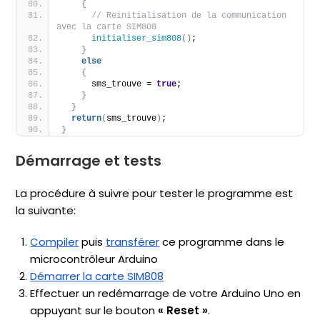
{
// Reinitialisation de la communication 
avec la carte SIM808
initialiser_sim808
()
;   
}
else
{
      sms_trouve = 
true
;  
}
}
return
(
sms_trouve
)
;
}
Démarrage et tests
La procédure à suivre pour tester le programme est
la suivante:
Compiler
puis
transférer
ce programme dans le
microcontrôleur Arduino
Démarrer la carte SIM808
Effectuer un redémarrage de votre Arduino Uno en
appuyant sur le bouton
« Reset »
.