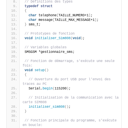
// Définitions des types
typedef
struct
{
char
 telephone
[
TAILLE_NUMERO+1
]
;
char
 message
[
TAILLE_MAX_MESSAGE+1
]
;
}
 sms_t;
// Prototypes de fonction
void
initialiser_Sim808
(
void
)
;
// Variables globales
SMSGSM *gestionnaire_sms;
// Fonction de démarrage, s'exécute une seule 
fois:
void
setup
()
{
// Ouverture du port USB pour l'envoi des 
traces au PC
  Serial.
begin
(
115200
)
;
// Initialisation de la communication avec la 
carte SIM808
initialiser_sim808
()
;  
}
// Fonction principale du programme, s'exécute 
en boucle: