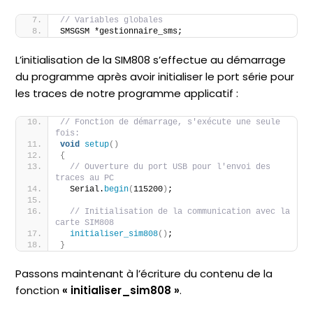
// Variables globales
SMSGSM *gestionnaire_sms;
L’initialisation de la SIM808 s’effectue au démarrage
du programme après avoir initialiser le port série pour
les traces de notre programme applicatif :
// Fonction de démarrage, s'exécute une seule 
fois:
void
setup
()
{
// Ouverture du port USB pour l'envoi des 
traces au PC
  Serial.
begin
(
115200
)
;
// Initialisation de la communication avec la 
carte SIM808
initialiser_sim808
()
;  
}
Passons maintenant à l’écriture du contenu de la
fonction
« initialiser_sim808 »
.