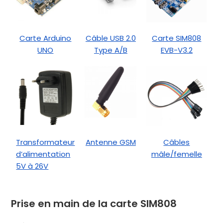
Carte Arduino
Câble USB 2.0
Carte SIM808
UNO
Type A/B
EVB-V3.2
Transformateur
Antenne GSM
Câbles
d’alimentation
mâle/femelle
5V à 26V
Prise en main de la carte SIM808