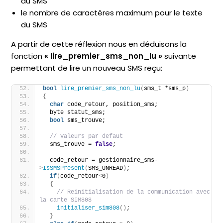
du SMS
le nombre de caractères maximum pour le texte
du SMS
A partir de cette réflexion nous en déduisons la
fonction
« lire_premier_sms_non_lu »
suivante
permettant de lire un nouveau SMS reçu:
bool
lire_premier_sms_non_lu
(
sms_t *sms_p
)
{
char
 code_retour, position_sms;
  byte statut_sms;
bool
 sms_trouve;
// Valeurs par defaut
  sms_trouve = 
false
;
  code_retour = gestionnaire_sms-
>
IsSMSPresent
(
SMS_UNREAD
)
;
if
(
code_retour
<
0
)
{
// Reinitialisation de la communication avec 
la carte SIM808
initialiser_sim808
()
;   
}