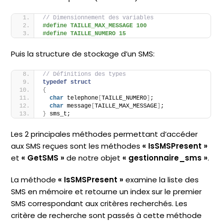
// Dimensionnement des variables
#define TAILLE_MAX_MESSAGE 100
#define TAILLE_NUMERO 15
Puis la structure de stockage d’un SMS:
// Définitions des types
typedef
struct
{
char
 telephone
[
TAILLE_NUMERO
]
;
char
 message
[
TAILLE_MAX_MESSAGE
]
;
}
 sms_t;
Les 2 principales méthodes permettant d’accéder
aux SMS reçues sont les méthodes
« IsSMSPresent »
et
« GetSMS »
de notre objet
« gestionnaire_sms »
.
La méthode
« IsSMSPresent »
examine la liste des
SMS en mémoire et retourne un index sur le premier
SMS correspondant aux critères recherchés. Les
critère de recherche sont passés à cette méthode