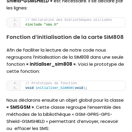
Shield-GSMSHIELD »
est nécessaire. Il se déclare par
les lignes:
// Déclaration des bibliothèques utilisées
#include "sms.h"
Fonction d’initialisation de la carte SIM808
Afin de faciliter la lecture de notre code nous
regroupons l’initialisation de la SIM808 dans une seule
fonction
« initialiser_sim808 »
. Voici le prototype de
cette fonction:
// Prototypes de fonction
void
initialiser_Sim808
(
void
)
;
Nous déclarons ensuite un objet global pour la classe
« SMSGSM »
. Cette classe regroupe l’ensemble des
méthodes de la bibliothèque « GSM-GPRS-GPS-
Shield-GSMSHIELD » permettant d’envoyer, recevoir
ou effacer les SMS: