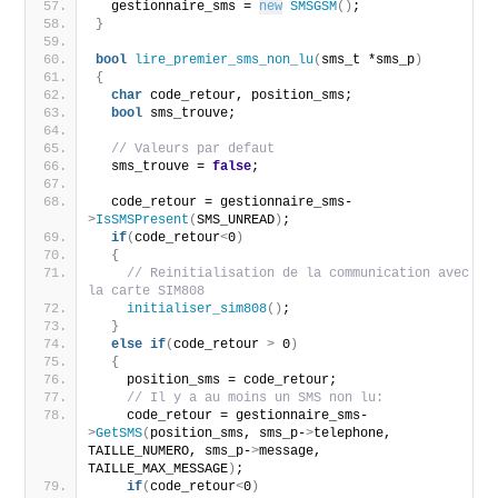
  gestionnaire_sms = 
new
SMSGSM
()
;
}
bool
lire_premier_sms_non_lu
(
sms_t *sms_p
)
{
char
 code_retour, position_sms;
bool
 sms_trouve;
// Valeurs par defaut
  sms_trouve = 
false
;
  code_retour = gestionnaire_sms-
>
IsSMSPresent
(
SMS_UNREAD
)
;
if
(
code_retour
<
0
)
{
// Reinitialisation de la communication avec 
la carte SIM808
initialiser_sim808
()
;   
}
else
if
(
code_retour 
>
 0
)
{
    position_sms = code_retour;
// Il y a au moins un SMS non lu:
    code_retour = gestionnaire_sms-
>
GetSMS
(
position_sms, sms_p-
>
telephone, 
TAILLE_NUMERO, sms_p-
>
message, 
TAILLE_MAX_MESSAGE
)
;
if
(
code_retour
<
0
)