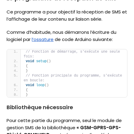
Ce programme a pour objectif la réception de SMS et
l’affichage de leur contenu sur liaison série.
Comme d’habitude, nous démarrons l’écriture du
logiciel par
l’ossature
de code Arduino suivante:
// Fonction de démarrage, s'exécute une seule 
fois:
void
setup
()
{
}
// Fonction principale du programme, s'exécute 
en boucle:
void
loop
()
{
}
Bibliothèque nécessaire
Pour cette partie du programme, seul le module de
gestion SMS de la bibliothèque
« GSM-GPRS-GPS-