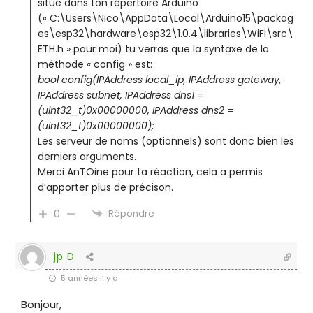
situé dans ton répertoire Arduino
(« C:\Users\Nico\AppData\Local\Arduino15\packag
es\esp32\hardware\esp32\1.0.4\libraries\WiFi\src\
ETH.h » pour moi) tu verras que la syntaxe de la
méthode « config » est:
bool config(IPAddress local_ip, IPAddress gateway,
IPAddress subnet, IPAddress dns1 =
(uint32_t)0x00000000, IPAddress dns2 =
(uint32_t)0x00000000);
Les serveur de noms (optionnels) sont donc bien les
derniers arguments.
Merci AnTOine pour ta réaction, cela a permis
d’apporter plus de précison.
0
Répondre
jp D
5 années il y a
Bonjour,