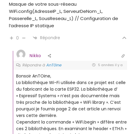
Masque de votre sous-réseau
WiFi.config(AdresseIP_L, ServeurDeNom_L,
Passerelle_L, SousReseau_L) // Configuration de
l’adresse IP statique
Répondre
0
Nikko
Répondre à
AnT0ine
5 années il y a
Bonsoir AnTOine,
La bibliothèque Wi-Fi utilisée dans ce projet est celle
du fabricant de la carte ESP32. La bibliothèque d’
« Espressif Systems » n’est pas documentée mais
très proche de la bibliothèque « WiFi library ». C’est
pourquoi je fournis page 2 de cet article un renvoi
vers cette dernière.
Cependant la commande « WiFi.begin » diffère entre
ces 2 bibliothèques. En examinant le header « ETH.h »