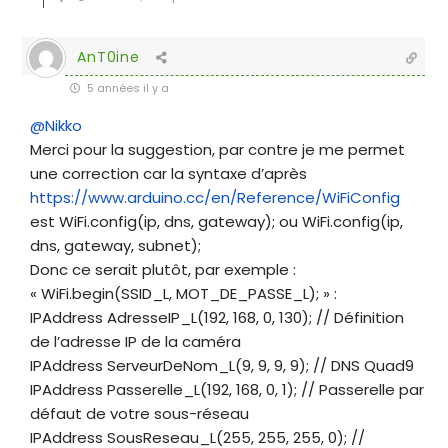
AnT0ine
5 années il y a
@Nikko
Merci pour la suggestion, par contre je me permet
une correction car la syntaxe d’après
https://www.arduino.cc/en/Reference/WiFiConfig
est WiFi.config(ip, dns, gateway); ou WiFi.config(ip,
dns, gateway, subnet);
Donc ce serait plutôt, par exemple :
« WiFi.begin(SSID_L, MOT_DE_PASSE_L); » :
IPAddress AdresseIP_L(192, 168, 0, 130); // Définition
de l’adresse IP de la caméra
IPAddress ServeurDeNom_L(9, 9, 9, 9); // DNS Quad9
IPAddress Passerelle_L(192, 168, 0, 1); // Passerelle par
défaut de votre sous-réseau
IPAddress SousReseau_L(255, 255, 255, 0); //