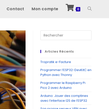
Contact
Mon compte
Toggle
0
website
Press
Escape
to
search
close
Articles Récents
the
search
Tropratik e-Facture
panel.
Programmer l’ESP32-DevKitC en
Python avec Thonny
Programmer le Raspberry Pi
Pico 2 avec Arduino
Arduino: Jouer des comptines
avec l’interface I2S de l’ESP32
Son propre serveur VPN avec