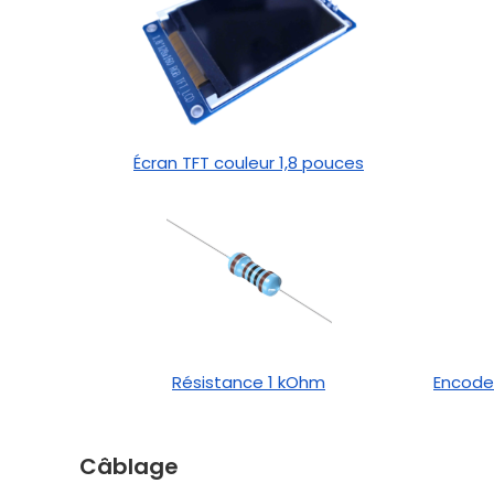
Écran TFT couleur 1,8 pouces
Résistance 1 kOhm
Encodeu
Câblage