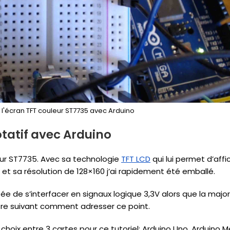
'écran TFT couleur ST7735 avec Arduino
tatif avec Arduino
eur ST7735. Avec sa technologie
TFT LCD
qui lui permet d’affi
et sa résolution de 128×160 j’ai rapidement été emballé.
itée de s’interfacer en signaux logique 3,3V alors que la majo
itre suivant comment adresser ce point.
choix entre 3 cartes pour ce tutoriel: Arduino Uno, Arduino 