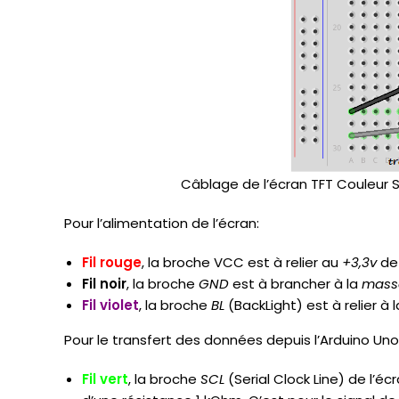
Câblage de l’écran TFT Couleur S
Pour l’alimentation de l’écran:
Fil rouge
, l
a broche VCC est à relier au
+3,3v
de 
Fil noir
, la br
oche
GND
est à brancher à la
mass
Fil violet
, la broche
BL
(BackLight) est à relier à 
Pour le transfert des données depuis l’Arduino Uno 
Fil vert
, la br
oche
SCL
(Serial Clock Line) de l’éc