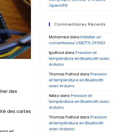
OpenVPN
Commentaires Récents
Mohamed
dans
Installer un
convertisseur USB/TTL CP2102
tputhod
dans
Pression et
température en Bluetooth avec
Arduino
Thomas Puthod
dans
Pression
et température en Bluetooth
avec Arduino
cher des
Nikko
dans
Pression et
température en Bluetooth avec
Arduino
rité des cartes
Thomas Puthod
dans
Pression
et température en Bluetooth
avec Arduino
Mega et