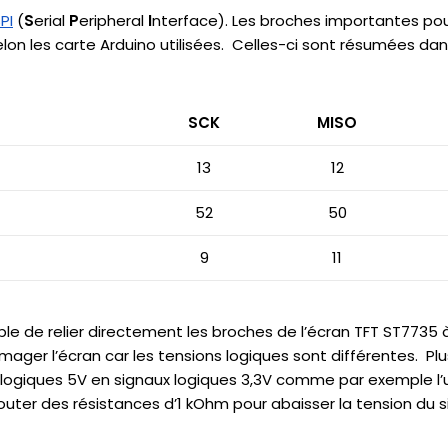
SPI
(
S
erial
P
eripheral
I
nterface). Les broches importantes pour
elon les carte Arduino utilisées. Celles-ci sont résumées dan
SCK
MISO
13
12
52
50
9
11
 de relier directement les broches de l’écran TFT ST7735 à
er l’écran car les tensions logiques sont différentes. Plu
x logiques 5V en signaux logiques 3,3V comme par exemple l’u
’ajouter des résistances d’1 kOhm pour abaisser la tension du s