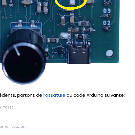
édents, partons de
l’ossature
du code Arduino suivante:
e fois:
te en boucle: