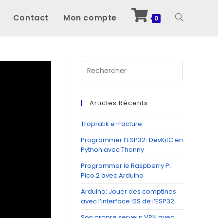
Contact
Mon compte
Toggle
0
website
Press
Escape
to
search
close
Articles Récents
the
search
Tropratik e-Facture
panel.
Programmer l’ESP32-DevKitC en
Python avec Thonny
Programmer le Raspberry Pi
Pico 2 avec Arduino
Arduino: Jouer des comptines
avec l’interface I2S de l’ESP32
Son propre serveur VPN avec