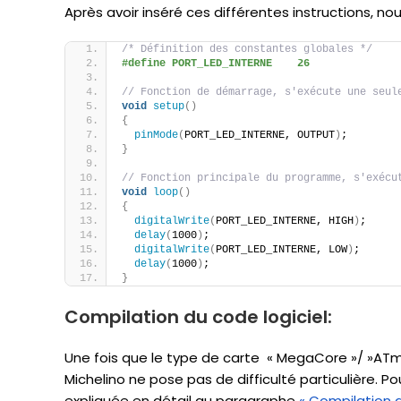
Après avoir inséré ces différentes instructions, no
/* Définition des constantes globales */
#define PORT_LED_INTERNE    26
// Fonction de démarrage, s'exécute une seul
void
setup
()
{
pinMode
(
PORT_LED_INTERNE, OUTPUT
)
; 
}
// Fonction principale du programme, s'exécu
void
loop
()
{
digitalWrite
(
PORT_LED_INTERNE, HIGH
)
;
delay
(
1000
)
;
digitalWrite
(
PORT_LED_INTERNE, LOW
)
;
delay
(
1000
)
;
}
Compilation du code logiciel:
Une fois que le type de carte « MegaCore »/ »ATme
Michelino ne pose pas de difficulté particulière. P
expliquée en détail au paragraphe
« Compilation d