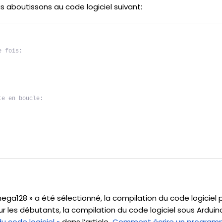
us aboutissons au code logiciel suivant:
e fois:
te en boucle:
ga128 » a été sélectionné, la compilation du code logiciel p
our les débutants, la compilation du code logiciel sous Arduin
u code logiciel »
dans l’article
Comment écrire un program