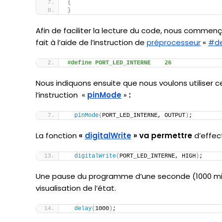
{
}
Afin de faciliter la lecture du code, nous commençons
fait à l’aide de l’instruction de
préprocesseur
«
#de
#define PORT_LED_INTERNE    26
Nous indiquons ensuite que nous voulons utiliser c
l’instruction «
pinMode
»
:
pinMode
(
PORT_LED_INTERNE, OUTPUT
)
; 
La fonction
«
digitalWrite
» va permettre
d’effec
digitalWrite
(
PORT_LED_INTERNE, HIGH
)
;
Une pause du programme d’une seconde (1000 mill
visualisation de l’état.
delay
(
1000
)
;