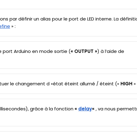
 par définir un alias pour le port de LED interne. La définitio
fine
» :
e port Arduino en mode sortie (
« OUTPUT »
) à l’aide de
tuer le changement d »état éteint allumé / éteint («
HIGH
» 
isecondes), grâce à la fonction
«
delay
«
, va nous permettr