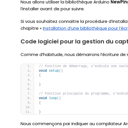
Nous allons utiliser la bibliothèque Arduino
NewPin
l’installer avant de pour suivre.
Si vous souhaitez connaitre la procédure d’installa
chapitre «
Installation d’une bibliothèque pour l’éc
Code logiciel pour la gestion du ca
Comme d’habitude, nous démarrons l’écriture de n
// Fonction de démarrage, s'exécute une seul
void
setup
()
{
}
// Fonction principale du programme, s'exécu
void
loop
()
{
}
Nous commençons par indiquer au compilateur Ardu