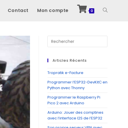
Contact
Mon compte
Toggle
0
website
Press
Escape
to
search
close
Articles Récents
the
search
Tropratik e-Facture
panel.
Programmer l’ESP32-DevKitC en
Python avec Thonny
Programmer le Raspberry Pi
Pico 2 avec Arduino
Arduino: Jouer des comptines
avec l’interface I2S de l’ESP32
Son propre serveur VPN avec