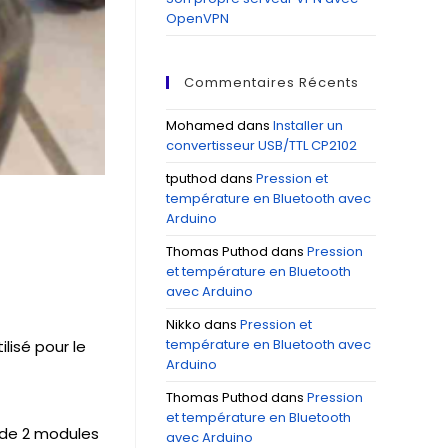
OpenVPN
Commentaires Récents
Mohamed
dans
Installer un
convertisseur USB/TTL CP2102
tputhod
dans
Pression et
température en Bluetooth avec
Arduino
Thomas Puthod
dans
Pression
et température en Bluetooth
avec Arduino
Nikko
dans
Pression et
température en Bluetooth avec
lisé pour le
Arduino
Thomas Puthod
dans
Pression
et température en Bluetooth
s de 2 modules
avec Arduino