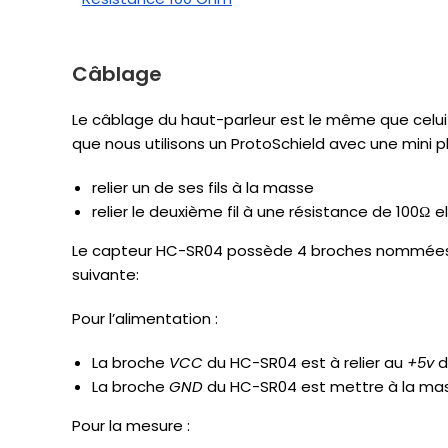
Câblage
Le câblage du haut-parleur est le même que celui
que nous utilisons un ProtoSchield avec une mini pla
relier un de ses fils à la masse
relier le deuxième fil à une résistance de 100Ω el
Le capteur HC-SR04 possède 4 broches nommées « V
suivante:
Pour l’alimentation :
La broche
VCC
du HC-SR04 est à relier au
+5v
d
La broche
GND
du HC-SR04 est mettre à la mass
Pour la mesure :