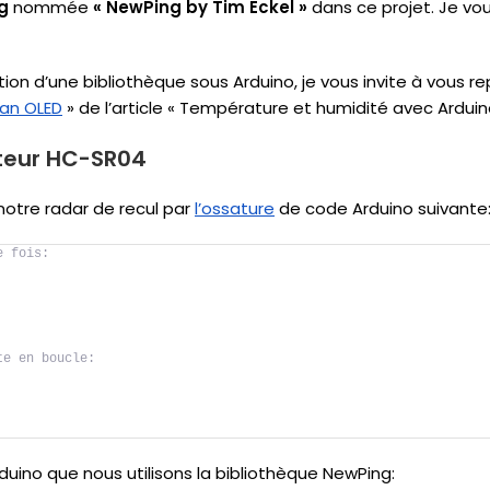
g
nommée
« NewPing by Tim Eckel »
dans ce projet. Je vou
tion d’une bibliothèque sous Arduino, je vous invite à vous r
ran OLED
» de l’article « Température et humidité avec Arduino
pteur HC-SR04
otre radar de recul par
l’ossature
de code Arduino suivante
e fois:
te en boucle:
ino que nous utilisons la bibliothèque NewPing: