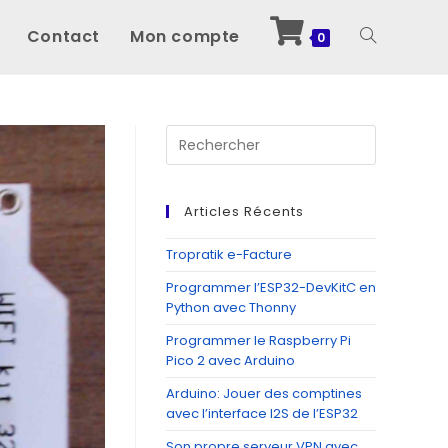
Contact
Mon compte
Toggle
0
website
Press
Escape
to
search
close
Articles Récents
the
search
Tropratik e-Facture
panel.
Programmer l’ESP32-DevKitC en
Python avec Thonny
Programmer le Raspberry Pi
Pico 2 avec Arduino
Arduino: Jouer des comptines
avec l’interface I2S de l’ESP32
Son propre serveur VPN avec