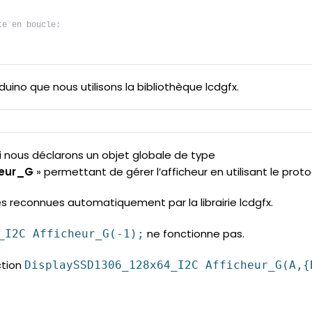
te en boucle:
no que nous utilisons la bibliothèque lcdgfx.
si nous déclarons un objet globale de type
heur_G
» permettant de gérer l’afficheur en utilisant le proto
rtes reconnues automatiquement par la librairie lcdgfx.
ne fonctionne pas.
_I2C Afficheur_G(-1);
nction
DisplaySSD1306_128x64_I2C Afficheur_G(A,{