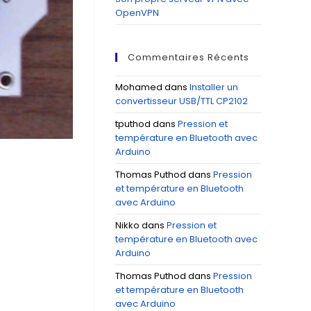
OpenVPN
Commentaires Récents
Mohamed
dans
Installer un
convertisseur USB/TTL CP2102
tputhod
dans
Pression et
température en Bluetooth avec
Arduino
Thomas Puthod
dans
Pression
et température en Bluetooth
avec Arduino
Nikko
dans
Pression et
température en Bluetooth avec
Arduino
Thomas Puthod
dans
Pression
et température en Bluetooth
avec Arduino