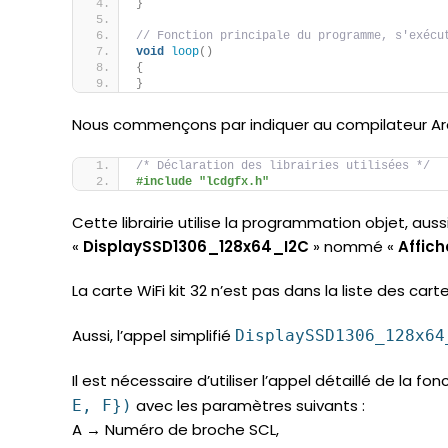
}
// Fonction principale du programme, s'exécu
void
loop
()
{
}
Nous commençons par indiquer au compilateur Ardui
/* Déclaration des librairies utilisées */
#include "lcdgfx.h"
Cette librairie utilise la programmation objet, aus
«
DisplaySSD1306_128x64_I2C
» nommé «
Affic
La carte WiFi kit 32 n’est pas dans la liste des ca
Aussi, l’appel simplifié
DisplaySSD1306_128x64
Il est nécessaire d’utiliser l’appel détaillé de la fo
avec les paramètres suivants :
E, F})
A → Numéro de broche SCL,