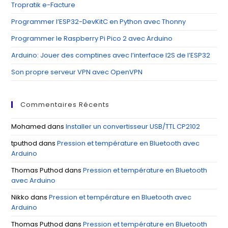
Tropratik e-Facture
pan
Programmer l’ESP32-DevKitC en Python avec Thonny
Programmer le Raspberry Pi Pico 2 avec Arduino
Arduino: Jouer des comptines avec l’interface I2S de l’ESP32
Son propre serveur VPN avec OpenVPN
Commentaires Récents
Mohamed
dans
Installer un convertisseur USB/TTL CP2102
tputhod
dans
Pression et température en Bluetooth avec
Arduino
Thomas Puthod
dans
Pression et température en Bluetooth
avec Arduino
Nikko
dans
Pression et température en Bluetooth avec
Arduino
Thomas Puthod
dans
Pression et température en Bluetooth