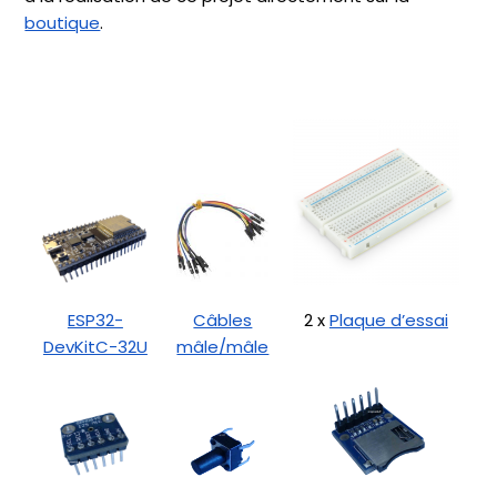
boutique
.
ESP32-
Câbles
2 x
Plaque d’essai
DevKitC-32U
mâle/mâle