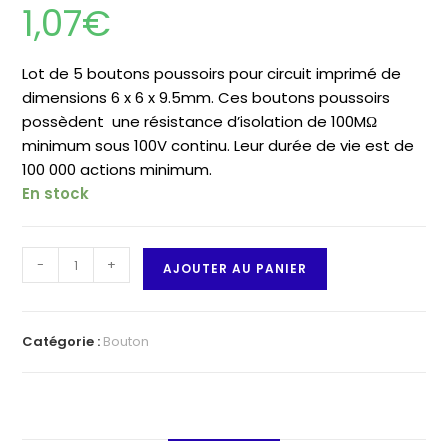
1,07
€
Lot de 5 boutons poussoirs pour circuit imprimé de
dimensions 6 x 6 x 9.5mm. Ces boutons poussoirs
possèdent une
résistance d’isolation de
100MΩ
minimum sous 100V continu. Leur durée de vie est de
100 000 actions minimum.
En stock
quantité
-
+
AJOUTER AU PANIER
de
5
Boutons
Catégorie :
Bouton
poussoirs
9,5mm
pour
circuit
imprimé