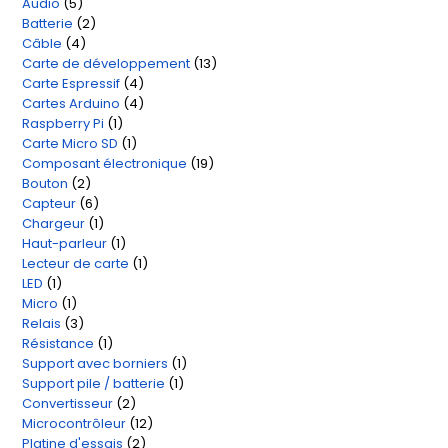
Audio
5
5
produit
Batterie
2
2
produits
Câble
4
4
produits
Carte de développement
13
13
produits
Carte Espressif
4
4
produits
Cartes Arduino
4
4
produits
Raspberry Pi
1
1
produits
Carte Micro SD
1
1
produit
Composant électronique
19
19
produit
Bouton
2
2
produits
Capteur
6
6
produits
Chargeur
1
1
produits
Haut-parleur
1
1
produit
Lecteur de carte
1
1
produit
LED
1
1
produit
Micro
1
1
produit
Relais
3
3
produit
Résistance
1
1
produits
Support avec borniers
1
1
produit
Support pile / batterie
1
1
produit
Convertisseur
2
2
produit
Microcontrôleur
12
12
produits
Platine d'essais
2
2
produits