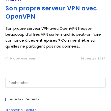
Son propre serveur VPN avec
OpenVPN
Son propre serveur VPN avec OpenVPN Il existe
beaucoup d'offres VPN sur le marché, peut-on faire
confiance à ces entreprises ? Comment être sûr
qu'elles ne partagent pas nos données…
0 COMMENTAIRE
26 JUILLET 2024
Pre
Es
to
clo
Articles Récents
th
se
Tropratik e-Facture