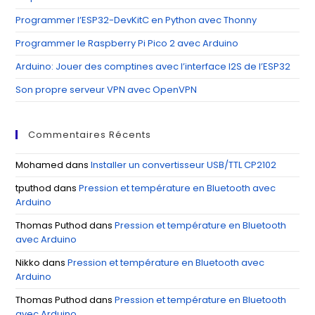
pan
Programmer l’ESP32-DevKitC en Python avec Thonny
Programmer le Raspberry Pi Pico 2 avec Arduino
Arduino: Jouer des comptines avec l’interface I2S de l’ESP32
Son propre serveur VPN avec OpenVPN
Commentaires Récents
Mohamed
dans
Installer un convertisseur USB/TTL CP2102
tputhod
dans
Pression et température en Bluetooth avec
Arduino
Thomas Puthod
dans
Pression et température en Bluetooth
avec Arduino
Nikko
dans
Pression et température en Bluetooth avec
Arduino
Thomas Puthod
dans
Pression et température en Bluetooth
avec Arduino