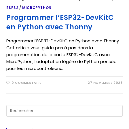
ESP32
/
MICROPYTHON
Programmer l’ESP32-DevKitC
en Python avec Thonny
Programmer l'ESP32-DevKitC en Python avec Thonny
Cet article vous guide pas à pas dans la
programmation de la carte ESP32-DevKitC avec
MicroPython, l’adaptation légère de Python pensée
pour les microcontrôleurs.…
0 COMMENTAIRE
27 NOVEMBRE 2025
Pre
Es
to
clo