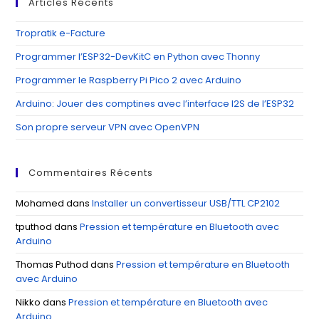
Articles Récents
th
se
Tropratik e-Facture
pan
Programmer l’ESP32-DevKitC en Python avec Thonny
Programmer le Raspberry Pi Pico 2 avec Arduino
Arduino: Jouer des comptines avec l’interface I2S de l’ESP32
Son propre serveur VPN avec OpenVPN
Commentaires Récents
Mohamed
dans
Installer un convertisseur USB/TTL CP2102
tputhod
dans
Pression et température en Bluetooth avec
Arduino
Thomas Puthod
dans
Pression et température en Bluetooth
avec Arduino
Nikko
dans
Pression et température en Bluetooth avec
Arduino