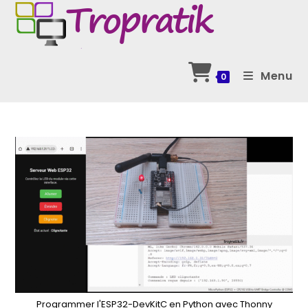
Skip
to
content
Menu
0
Programmer l'ESP32-DevKitC en Python avec Thonny