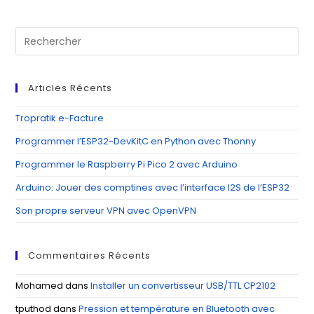
Pre
Es
to
clo
Articles Récents
th
se
Tropratik e-Facture
pan
Programmer l’ESP32-DevKitC en Python avec Thonny
Programmer le Raspberry Pi Pico 2 avec Arduino
Arduino: Jouer des comptines avec l’interface I2S de l’ESP32
Son propre serveur VPN avec OpenVPN
Commentaires Récents
Mohamed
dans
Installer un convertisseur USB/TTL CP2102
tputhod
dans
Pression et température en Bluetooth avec