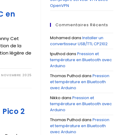
OpenVPN
C en
Commentaires Récents
Mohamed
dans
Installer un
onny Cet
convertisseur USB/TTL CP2102
tion de la
tion légère de
tputhod
dans
Pression et
température en Bluetooth avec
Arduino
 NOVEMBRE 2025
Thomas Puthod
dans
Pression
et température en Bluetooth
avec Arduino
Nikko
dans
Pression et
température en Bluetooth avec
 Pico 2
Arduino
Thomas Puthod
dans
Pression
et température en Bluetooth
avec Arduino