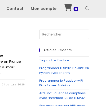
Contact
Mon compte
Toggle
0
website
Press
Escape
to
search
close
Articles Récents
the
on
search
Tropratik e-Facture
re en France
panel.
r e-mail :
Programmer l’ESP32-DevKitC en
…
Python avec Thonny
Programmer le Raspberry Pi
21 JUILLET 2026
Pico 2 avec Arduino
Arduino: Jouer des comptines
avec l’interface I2S de l’ESP32
Son propre serveur VPN avec