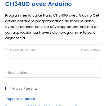
CH340G avec Arduino
Programmer la carte Nano CH340G avec Arduino Cet
article détaille la programmation du module Nano
avec l'environnement de développement Arduino et
son application au travers d'un programme faisant
clignoter la…
3 COMMENTAIRES
31 MARS 2022
Pre
Es
to
clo
Articles Récents
th
se
Tropratik e-Facture
pan