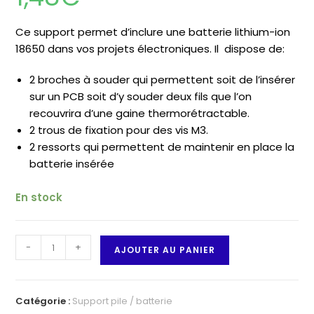
Ce support permet d’inclure une batterie lithium-ion
18650 dans vos projets électroniques. Il dispose de:
2 broches à souder qui permettent soit de l’insérer
sur un PCB soit d’y souder deux fils que l’on
recouvrira d’une gaine thermorétractable.
2 trous de fixation pour des vis M3.
2 ressorts qui permettent de maintenir en place la
batterie insérée
En stock
quantité
-
+
AJOUTER AU PANIER
de
Support
PCB
Catégorie :
Support pile / batterie
de