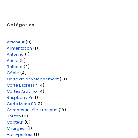
Catégories :
Afficheur
8
8
Alimentation
1
1
produits
Antenne
1
1
produit
Audio
5
5
produit
Batterie
2
2
produits
Câble
4
4
produits
Carte de développement
13
13
produits
Carte Espressif
4
4
produits
Cartes Arduino
4
4
produits
Raspberry Pi
1
1
produits
Carte Micro SD
1
1
produit
Composant électronique
19
19
produit
Bouton
2
2
produits
Capteur
6
6
produits
Chargeur
1
1
produits
Haut-parleur
1
1
produit