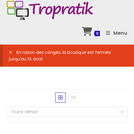
Skip
to
content
Menu
0
En raison des congés, la boutique est fermée
jusqu'au 14 août
Tri par défaut