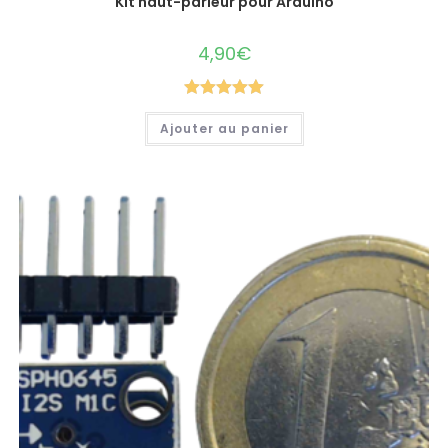
Kit haut-parleur pour Arduino
4,90
€
Note
5.00
Ajouter au panier
sur 5