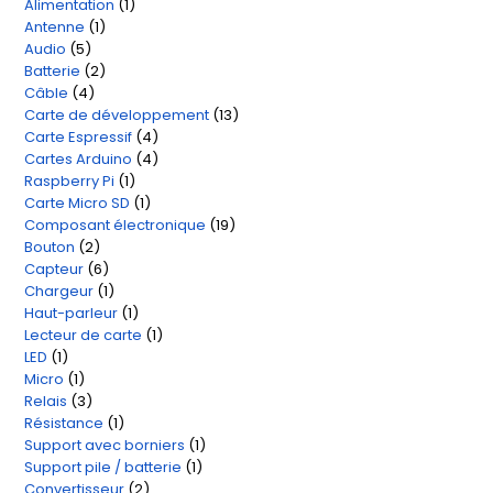
Alimentation
1
1
produits
Antenne
1
1
produit
Audio
5
5
produit
Batterie
2
2
produits
Câble
4
4
produits
Carte de développement
13
13
produits
Carte Espressif
4
4
produits
Cartes Arduino
4
4
produits
Raspberry Pi
1
1
produits
Carte Micro SD
1
1
produit
Composant électronique
19
19
produit
Bouton
2
2
produits
Capteur
6
6
produits
Chargeur
1
1
produits
Haut-parleur
1
1
produit
Lecteur de carte
1
1
produit
LED
1
1
produit
Micro
1
1
produit
Relais
3
3
produit
Résistance
1
1
produits
Support avec borniers
1
1
produit
Support pile / batterie
1
1
produit
Convertisseur
2
2
produit