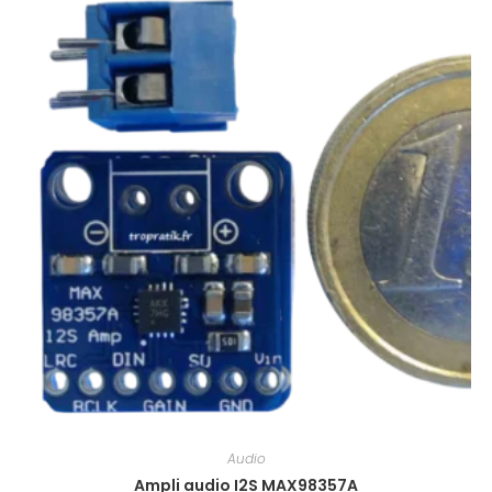
Audio
Ampli audio I2S MAX98357A