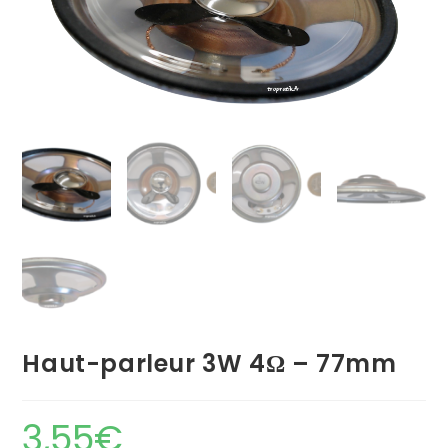
Haut-parleur 3W 4Ω – 77mm
3,55
€