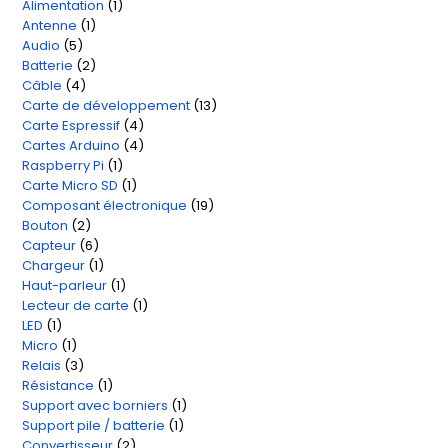
Alimentation
1
1
produits
Antenne
1
1
produit
Audio
5
5
produit
Batterie
2
2
produits
Câble
4
4
produits
Carte de développement
13
13
produits
Carte Espressif
4
4
produits
Cartes Arduino
4
4
produits
Raspberry Pi
1
1
produits
Carte Micro SD
1
1
produit
Composant électronique
19
19
produit
Bouton
2
2
produits
Capteur
6
6
produits
Chargeur
1
1
produits
Haut-parleur
1
1
produit
Lecteur de carte
1
1
produit
LED
1
1
produit
Micro
1
1
produit
Relais
3
3
produit
Résistance
1
1
produits
Support avec borniers
1
1
produit
Support pile / batterie
1
1
produit
Convertisseur
2
2