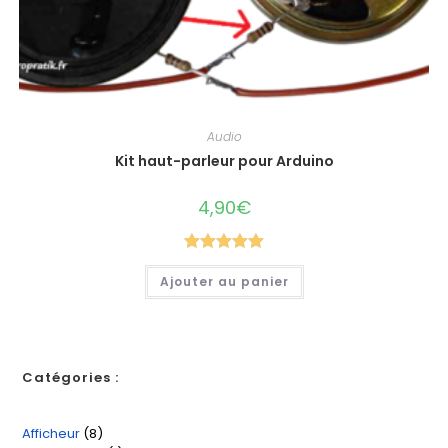
Audio
Kit haut-parleur pour Arduino
4,90
€
Note
5.00
Ajouter au panier
sur 5
Catégories :
Afficheur
8
8