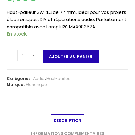
Haut-parleur 3W 4Ω de 77 mm, idéal pour vos projets
électroniques, DIY et réparations audio. Parfaitement
compatible avec l’ampli I2S MAX98357A.
En stock
quantité
-
+
AJOUTER AU PANIER
de
Haut-
parleur
Catégories :
Audio
,
Haut-parleur
3W
Marque :
Générique
4Ω
-
77mm
DESCRIPTION
INFORMATIONS COMPLÉMENTAIRES