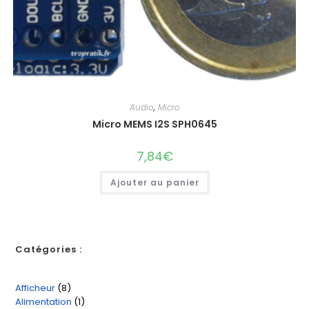
Audio
,
Micro
Micro MEMS I2S SPH0645
7,84
€
Ajouter au panier
Catégories :
Afficheur
8
8
Alimentation
1
1
produits