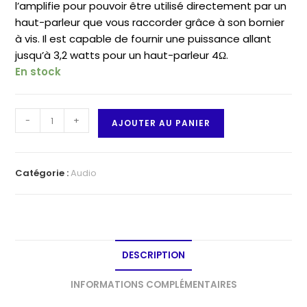
l’amplifie pour pouvoir être utilisé directement par un
haut-parleur que vous raccorder grâce à son bornier
à vis. Il est capable de fournir une puissance allant
jusqu’à 3,2 watts pour un haut-parleur 4Ω.
En stock
quantité
-
+
AJOUTER AU PANIER
de
Ampli
audio
Catégorie :
Audio
I2S
MAX98357A
DESCRIPTION
INFORMATIONS COMPLÉMENTAIRES