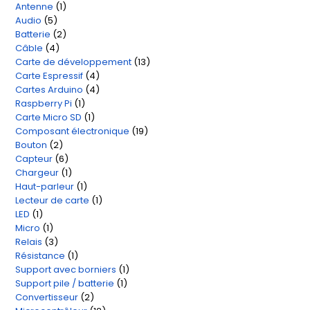
Antenne
1
1
produit
Audio
5
5
produit
Batterie
2
2
produits
Câble
4
4
produits
Carte de développement
13
13
produits
Carte Espressif
4
4
produits
Cartes Arduino
4
4
produits
Raspberry Pi
1
1
produits
Carte Micro SD
1
1
produit
Composant électronique
19
19
produit
Bouton
2
2
produits
Capteur
6
6
produits
Chargeur
1
1
produits
Haut-parleur
1
1
produit
Lecteur de carte
1
1
produit
LED
1
1
produit
Micro
1
1
produit
Relais
3
3
produit
Résistance
1
1
produits
Support avec borniers
1
1
produit
Support pile / batterie
1
1
produit
Convertisseur
2
2
produit