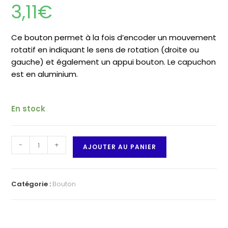
3,11
€
Ce bouton permet à la fois d’encoder un mouvement
rotatif en indiquant le sens de rotation (droite ou
gauche) et également un appui bouton. Le capuchon
est en aluminium.
En stock
quantité
-
+
AJOUTER AU PANIER
de
Encodeur
rotatif
Catégorie :
Bouton
avec
bouton
poussoir