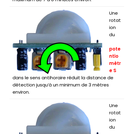
Une
rotat
ion
du
pote
ntio
mètr
e S
dans le sens antihoraire réduit la distance de
détection jusqu’à un minimum de 3 mètres
environ.
Une
rotat
ion
du