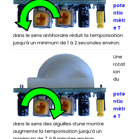
pote
ntio
mètr
e T
dans le sens antihoraire réduit la temporisation
jusqu’à un minimum de 1 à 2 secondes environ.
Une
rotat
ion
du
pote
ntio
mètr
e T
dans le sens des aiguilles d’une montre
augmente la temporisation jusqu’à un
maximum de 7 à 8 minutes environ.