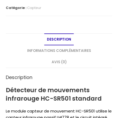
de
Catégorie :
Capteur
mouvements
infrarouge
HC-
SR501
standard
DESCRIPTION
INFORMATIONS COMPLÉMENTAIRES
AVIS (0)
Description
Détecteur de mouvements
infrarouge HC-SR501 standard
Le module capteur de mouvement HC-SR501 utilise le
capteur infrarouge passif LHI778 et le circuit intégré