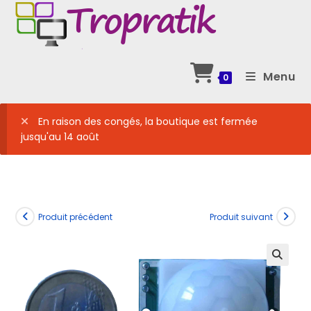
Skip
to
content
Menu
0
En raison des congés, la boutique est fermée
jusqu'au 14 août
Produit précédent
Produit suivant