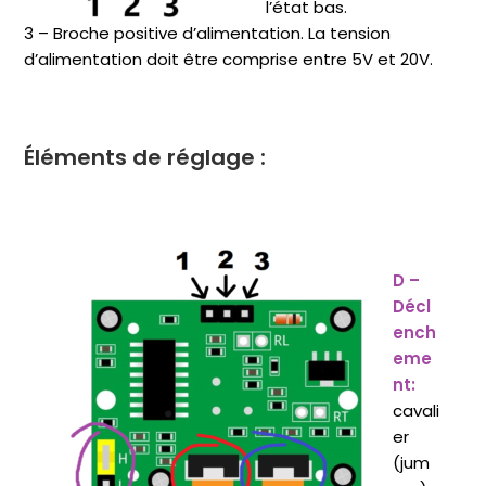
l’état bas.
3 – Broche positive d’alimentation. La tension
d’alimentation doit être comprise entre 5V et 20V.
Éléments de réglage :
D –
Décl
ench
eme
nt:
cavali
er
(jum