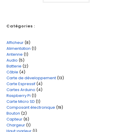
Catégories :
Afficheur
8
8
Alimentation
1
1
produits
Antenne
1
1
produit
Audio
5
5
produit
Batterie
2
2
produits
Câble
4
4
produits
Carte de développement
13
13
produits
Carte Espressif
4
4
produits
Cartes Arduino
4
4
produits
Raspberry Pi
1
1
produits
Carte Micro SD
1
1
produit
Composant électronique
19
19
produit
Bouton
2
2
produits
Capteur
6
6
produits
Chargeur
1
1
produits
Haut-parleur
1
1
produit