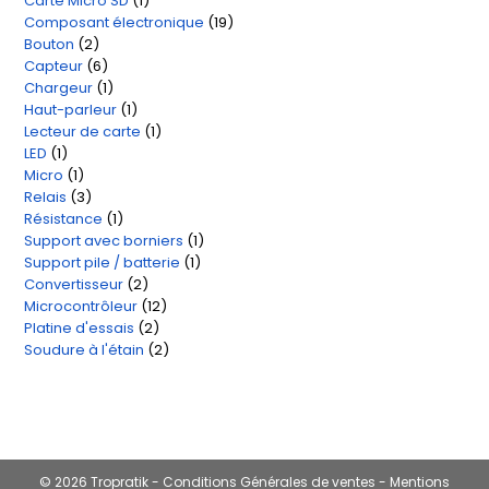
Carte Micro SD
1
1
produit
Composant électronique
19
19
produit
Bouton
2
2
produits
Capteur
6
6
produits
Chargeur
1
1
produits
Haut-parleur
1
1
produit
Lecteur de carte
1
1
produit
LED
1
1
produit
Micro
1
1
produit
Relais
3
3
produit
Résistance
1
1
produits
Support avec borniers
1
1
produit
Support pile / batterie
1
1
produit
Convertisseur
2
2
produit
Microcontrôleur
12
12
produits
Platine d'essais
2
2
produits
Soudure à l'étain
2
2
produits
produits
© 2026 Tropratik -
Conditions Générales de ventes
-
Mentions