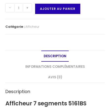
quantité
-
+
AJOUTER AU PANIER
de
Afficheur
7
Catégorie :
Afficheur
segments
5161BS
DESCRIPTION
INFORMATIONS COMPLÉMENTAIRES
AVIS (0)
Description
Afficheur 7 segments 5161BS