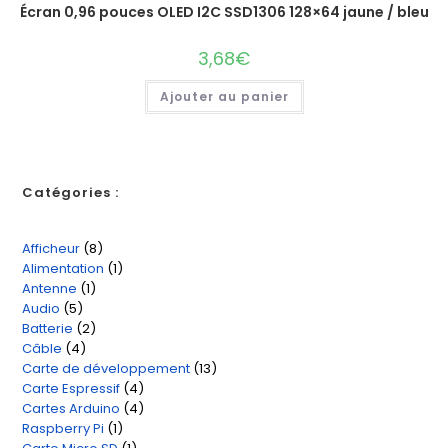
Écran 0,96 pouces OLED I2C SSD1306 128×64 jaune / bleu
3,68
€
Ajouter au panier
Catégories :
Afficheur
8
8
Alimentation
1
1
produits
Antenne
1
1
produit
Audio
5
5
produit
Batterie
2
2
produits
Câble
4
4
produits
Carte de développement
13
13
produits
Carte Espressif
4
4
produits
Cartes Arduino
4
4
produits
Raspberry Pi
1
1
produits