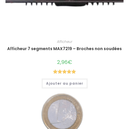
Afficheur
Afficheur 7 segments MAX7219 – Broches non soudées
2,96
€
Note
5.00
Ajouter au panier
sur 5