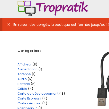
Skip
to
content
En raison des congés, la boutique est fermée jusqu'au 1
Catégories :
Afficheur
8
8
Alimentation
1
1
produits
Antenne
1
1
produit
Audio
5
5
produit
Batterie
2
2
produits
Câble
4
4
produits
Carte de développement
13
13
produits
Carte Espressif
4
4
produits
Cartes Arduino
4
4
produits
Raspberry Pi
1
1
produits