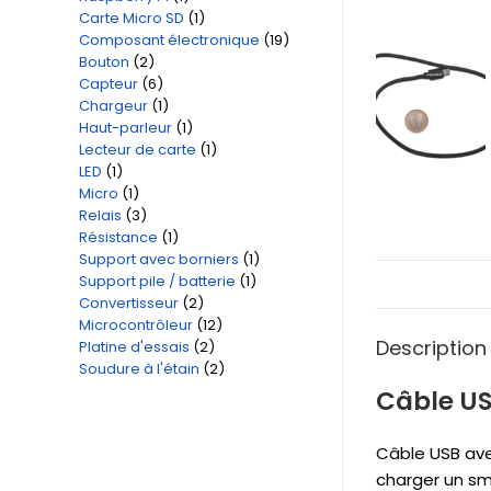
Carte Micro SD
1
1
produit
Composant électronique
19
19
produit
Bouton
2
2
produits
Capteur
6
6
produits
Chargeur
1
1
produits
Haut-parleur
1
1
produit
Lecteur de carte
1
1
produit
LED
1
1
produit
Micro
1
1
produit
Relais
3
3
produit
Résistance
1
1
produits
Support avec borniers
1
1
produit
Support pile / batterie
1
1
produit
Convertisseur
2
2
produit
Microcontrôleur
12
12
produits
Description
Platine d'essais
2
2
produits
Soudure à l'étain
2
2
produits
produits
Câble US
Câble USB avec
charger un sm