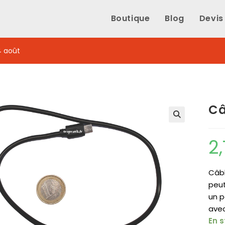
Boutique
Blog
Devis
4 août
Câ
2
Câbl
peut
un p
avec
En 