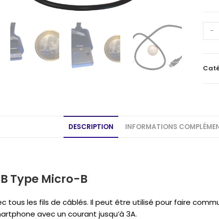
quan
-
de
Câbl
USB
Caté
Typ
Micr
B
DESCRIPTION
INFORMATIONS COMPLÉMEN
B Type Micro-B
 tous les fils de câblés. Il peut être utilisé pour faire co
artphone avec un courant jusqu’à 3A.