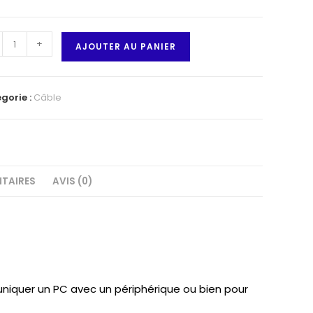
tité
+
AJOUTER AU PANIER
e
gorie :
Câble
e
o-
TAIRES
AVIS (0)
mmuniquer un PC avec un périphérique ou bien pour