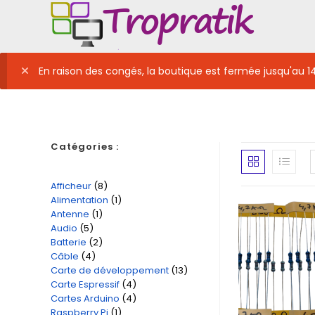
Skip
to
content
En raison des congés, la boutique est fermée jusqu'au 1
Catégories :
Afficheur
8
8
Alimentation
1
1
produits
Antenne
1
1
produit
Audio
5
5
produit
Batterie
2
2
produits
Câble
4
4
produits
Carte de développement
13
13
produits
Carte Espressif
4
4
produits
Cartes Arduino
4
4
produits
Raspberry Pi
1
1
produits