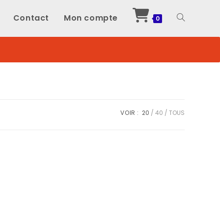
Contact
Mon compte
Toggle
0
website
search
VOIR :
20
40
TOUS