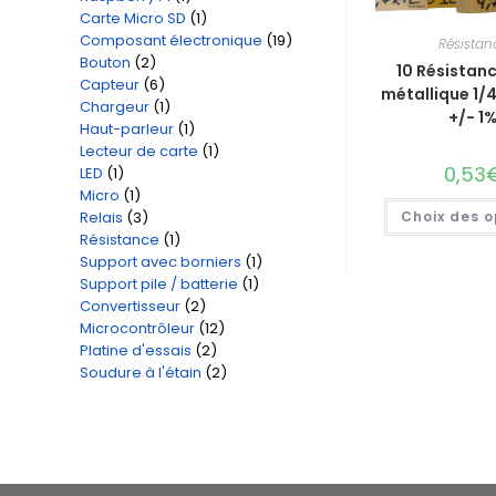
Carte Micro SD
1
1
produit
Composant électronique
19
19
produit
Résistan
Bouton
2
2
produits
10 Résistanc
Capteur
6
6
produits
métallique 1/
Chargeur
1
1
produits
+/- 1
Haut-parleur
1
1
produit
Lecteur de carte
1
1
produit
0,53
LED
1
1
produit
Micro
1
1
produit
Relais
3
3
Choix des o
produit
Résistance
1
1
produits
Support avec borniers
1
1
produit
Support pile / batterie
1
1
produit
Convertisseur
2
2
produit
Microcontrôleur
12
12
produits
Platine d'essais
2
2
produits
Soudure à l'étain
2
2
produits
produits