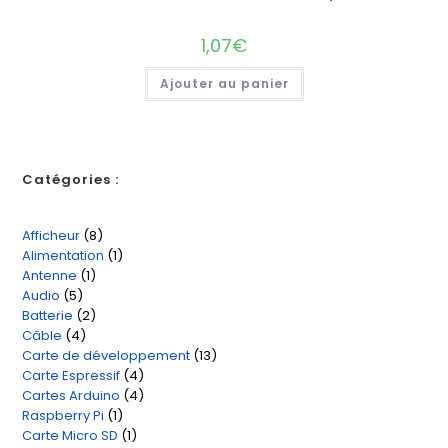
1,07
€
Ajouter au panier
Catégories :
Afficheur
8
8
Alimentation
1
1
produits
Antenne
1
1
produit
Audio
5
5
produit
Batterie
2
2
produits
Câble
4
4
produits
Carte de développement
13
13
produits
Carte Espressif
4
4
produits
Cartes Arduino
4
4
produits
Raspberry Pi
1
1
produits
Carte Micro SD
1
1
produit