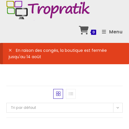
Skip
to
content
Menu
0
En raison des congés, la boutique est fermée
jusqu'au 14 août
Tri par défaut