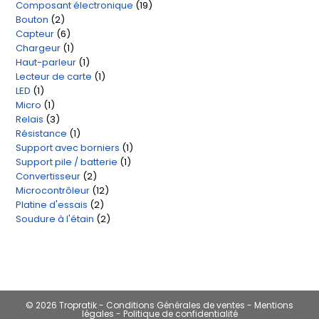
Composant électronique
19
19
produit
Bouton
2
2
produits
Capteur
6
6
produits
Chargeur
1
1
produits
Haut-parleur
1
1
produit
Lecteur de carte
1
1
produit
LED
1
1
produit
Micro
1
1
produit
Relais
3
3
produit
Résistance
1
1
produits
Support avec borniers
1
1
produit
Support pile / batterie
1
1
produit
Convertisseur
2
2
produit
Microcontrôleur
12
12
produits
Platine d'essais
2
2
produits
Soudure à l'étain
2
2
produits
produits
© 2026 Tropratik -
Conditions Générales de ventes
-
Mentions
légales
-
Politique de confidentialité