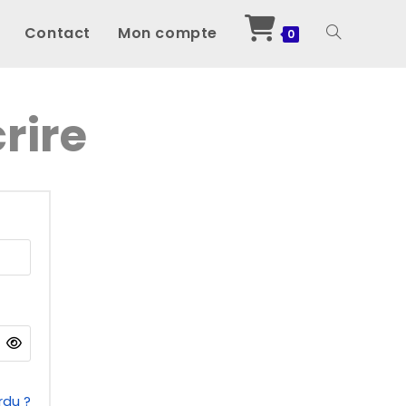
Contact
Mon compte
Toggle
0
website
crire
search
rdu ?