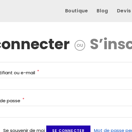
Boutique
Blog
Devis
connecter
S’ins
OU
*
Obligatoire
tifiant ou e-mail
*
Obligatoire
 de passe
Se souvenir de moi
Mot de passe pe
SE CONNECTER