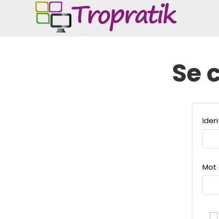
Skip
to
content
Se 
Iden
Mot